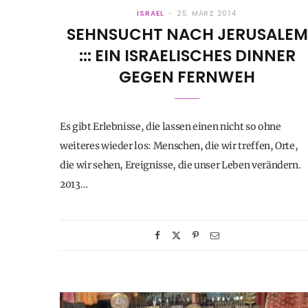
ISRAEL
25. MÄRZ 2014
SEHNSUCHT NACH JERUSALEM
::: EIN ISRAELISCHES DINNER
GEGEN FERNWEH
Es gibt Erlebnisse, die lassen einen nicht so ohne
weiteres wieder los: Menschen, die wir treffen, Orte,
die wir sehen, Ereignisse, die unser Leben verändern.
2013…