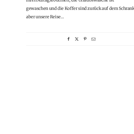
ihren Alltagsroutinen, die Urlaubswäsche ist
gewaschen und die Koffer sind zurück auf dem Schrank
aber unsere Reise…