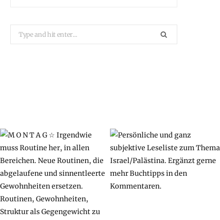
Search
for: