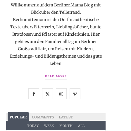
Willkommen auf dem Berliner Mama Blog mit
Blick über den Tellerrand.
Berlinmittemom ist der Ort für authentische
Texte übers Elternsein, Lieblingsbücher, bunte
Brotdosen und Pflaster auf Kinderknien. Hier
geht es um den Familienalltag im Berliner
Großstadtflair, um Reisen mit Kindern,
Erziehungs- und Bildungsthemen und das gute
Leben.
READ MORE
F
X
I
P
a
(
n
i
c
T
s
n
POPULAR
COMMENTS
LATEST
e
w
t
t
TODAY
WEEK
MONTH
ALL