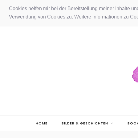
F
I
P
Cookies helfen mir bei der Bereitstellung meiner Inhalte u
Verwendung von Cookies zu. Weitere Informationen zu Coo
a
n
i
c
s
n
e
t
t
b
a
e
o
g
r
o
r
e
k
a
s
m
t
HOME
BILDER & GESCHICHTEN
BOOK