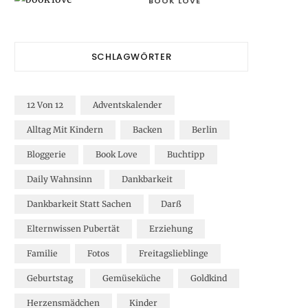
BOOK LOVE
SCHLAGWÖRTER
12 Von 12
Adventskalender
Alltag Mit Kindern
Backen
Berlin
Bloggerie
Book Love
Buchtipp
Daily Wahnsinn
Dankbarkeit
Dankbarkeit Statt Sachen
Darß
Elternwissen Pubertät
Erziehung
Familie
Fotos
Freitagslieblinge
Geburtstag
Gemüseküche
Goldkind
Herzensmädchen
Kinder