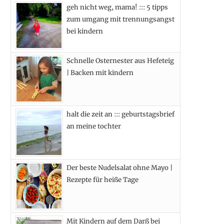
geh nicht weg, mama! ::: 5 tipps
b
i
a
e
zum umgang mit trennungsangst
o
t
g
r
bei kindern
o
t
r
e
Schnelle Osternester aus Hefeteig
k
e
a
s
| Backen mit kindern
r
m
t
)
halt die zeit an ::: geburtstagsbrief
an meine tochter
Der beste Nudelsalat ohne Mayo |
Rezepte für heiße Tage
Mit Kindern auf dem Darß bei