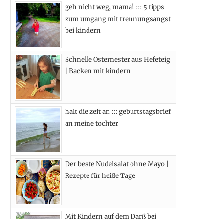
geh nicht weg, mama! ::: 5 tipps
b
i
a
e
zum umgang mit trennungsangst
o
t
g
r
bei kindern
o
t
r
e
Schnelle Osternester aus Hefeteig
k
e
a
s
| Backen mit kindern
r
m
t
)
halt die zeit an ::: geburtstagsbrief
an meine tochter
Der beste Nudelsalat ohne Mayo |
Rezepte für heiße Tage
Mit Kindern auf dem Darß bei