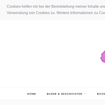
F
I
P
Cookies helfen mir bei der Bereitstellung meiner Inhalte u
Verwendung von Cookies zu. Weitere Informationen zu Coo
a
n
i
c
s
n
e
t
t
b
a
e
o
g
r
o
r
e
k
a
s
m
t
HOME
BILDER & GESCHICHTEN
BOOK