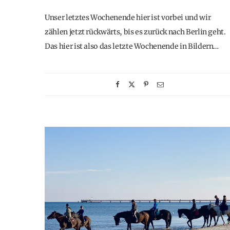
Unser letztes Wochenende hier ist vorbei und wir
zählen jetzt rückwärts, bis es zurück nach Berlin geht.
Das hier ist also das letzte Wochenende in Bildern…