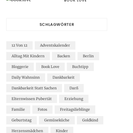
BOOK LOVE
SCHLAGWÖRTER
12 Von 12
Adventskalender
Alltag Mit Kindern
Backen
Berlin
Bloggerie
Book Love
Buchtipp
Daily Wahnsinn
Dankbarkeit
Dankbarkeit Statt Sachen
Darß
Elternwissen Pubertät
Erziehung
Familie
Fotos
Freitagslieblinge
Geburtstag
Gemüseküche
Goldkind
Herzensmädchen
Kinder