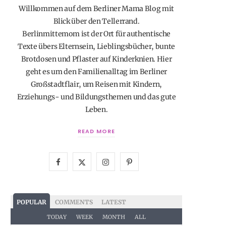
Willkommen auf dem Berliner Mama Blog mit
Blick über den Tellerrand.
Berlinmittemom ist der Ort für authentische
Texte übers Elternsein, Lieblingsbücher, bunte
Brotdosen und Pflaster auf Kinderknien. Hier
geht es um den Familienalltag im Berliner
Großstadtflair, um Reisen mit Kindern,
Erziehungs- und Bildungsthemen und das gute
Leben.
READ MORE
F
X
I
P
a
(
n
i
c
T
s
n
POPULAR
COMMENTS
LATEST
e
w
t
t
TODAY
WEEK
MONTH
ALL