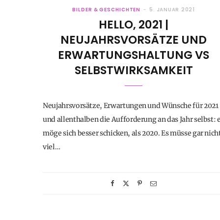
BILDER & GESCHICHTEN
5. JANUAR 2021
HELLO, 2021 |
NEUJAHRSVORSÄTZE UND
ERWARTUNGSHALTUNG VS
SELBSTWIRKSAMKEIT
Neujahrsvorsätze, Erwartungen und Wünsche für 2021
und allenthalben die Aufforderung an das Jahr selbst: 
möge sich besser schicken, als 2020. Es müsse gar nich
viel…