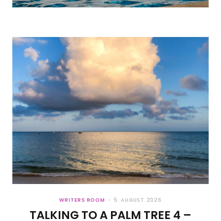
BEEN A LONG TIME AND NOW I’M
WITH YOU – AUFGEBEN ODER
FESTHALTEN
28. JULI 2026
WRITERS ROOM
5. AUGUST 2026
TALKING TO A PALM TREE 4 –