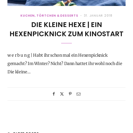
KUCHEN, TÖRTCHEN & DESSERTS
31. JANUAR 2018
DIE KLEINE HEXE | EIN
HEXENPICKNICK ZUM KINOSTART
w e r b u n g | Habt ihr schon mal ein Hexenpicknick
gemacht? Im Winter? Nicht? Dann hattet ihr wohl noch die
Die kleine…