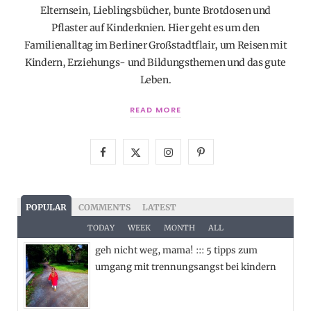
Elternsein, Lieblingsbücher, bunte Brotdosen und
Pflaster auf Kinderknien. Hier geht es um den
Familienalltag im Berliner Großstadtflair, um Reisen mit
Kindern, Erziehungs- und Bildungsthemen und das gute
Leben.
READ MORE
F
X
I
P
a
(
n
i
c
T
s
n
POPULAR
COMMENTS
LATEST
e
w
t
t
TODAY
WEEK
MONTH
ALL
geh nicht weg, mama! ::: 5 tipps zum
b
i
a
e
umgang mit trennungsangst bei kindern
o
t
g
r
o
t
r
e