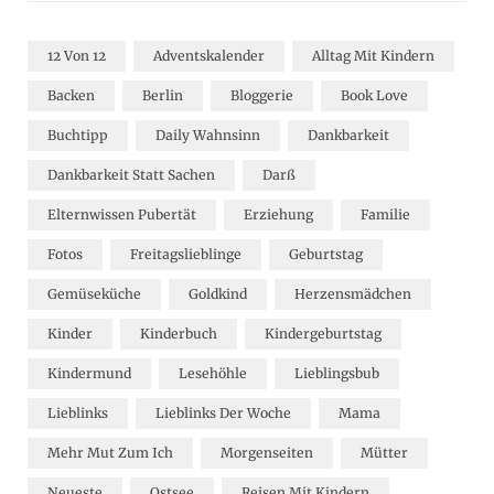
12 Von 12
Adventskalender
Alltag Mit Kindern
Backen
Berlin
Bloggerie
Book Love
Buchtipp
Daily Wahnsinn
Dankbarkeit
Dankbarkeit Statt Sachen
Darß
Elternwissen Pubertät
Erziehung
Familie
Fotos
Freitagslieblinge
Geburtstag
Gemüseküche
Goldkind
Herzensmädchen
Kinder
Kinderbuch
Kindergeburtstag
Kindermund
Lesehöhle
Lieblingsbub
Lieblinks
Lieblinks Der Woche
Mama
Mehr Mut Zum Ich
Morgenseiten
Mütter
Neueste
Ostsee
Reisen Mit Kindern