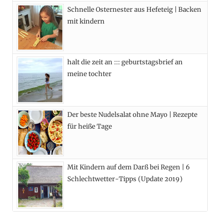
Schnelle Osternester aus Hefeteig | Backen
k
e
a
s
mit kindern
r
m
t
)
halt die zeit an ::: geburtstagsbrief an
meine tochter
Der beste Nudelsalat ohne Mayo | Rezepte
für heiße Tage
Mit Kindern auf dem Darß bei Regen | 6
Schlechtwetter-Tipps (Update 2019)