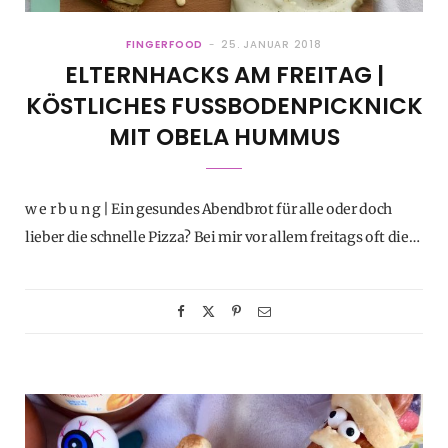
FINGERFOOD
25. JANUAR 2018
ELTERNHACKS AM FREITAG |
KÖSTLICHES FUSSBODENPICKNICK M
IT OBELA HUMMUS
w e r b u n g | Ein gesundes Abendbrot für alle oder doch
lieber die schnelle Pizza? Bei mir vor allem freitags oft die…