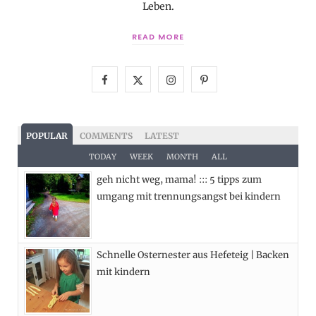
Leben.
READ MORE
F
X
I
P
a
(
n
i
c
T
s
n
POPULAR
COMMENTS
LATEST
e
w
t
t
TODAY
WEEK
MONTH
ALL
geh nicht weg, mama! ::: 5 tipps zum
b
i
a
e
umgang mit trennungsangst bei kindern
o
t
g
r
o
t
r
e
Schnelle Osternester aus Hefeteig | Backen
k
e
a
s
mit kindern
r
m
t
)