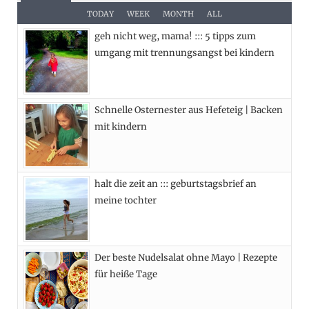
e
w
t
t
TODAY
WEEK
MONTH
ALL
geh nicht weg, mama! ::: 5 tipps zum
b
i
a
e
umgang mit trennungsangst bei kindern
o
t
g
r
o
t
r
e
Schnelle Osternester aus Hefeteig | Backen
k
e
a
s
mit kindern
r
m
t
)
halt die zeit an ::: geburtstagsbrief an
meine tochter
Der beste Nudelsalat ohne Mayo | Rezepte
für heiße Tage