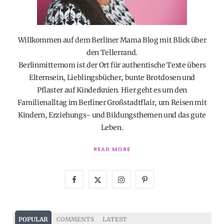
Willkommen auf dem Berliner Mama Blog mit Blick über
den Tellerrand.
Berlinmittemom ist der Ort für authentische Texte übers
Elternsein, Lieblingsbücher, bunte Brotdosen und
Pflaster auf Kinderknien. Hier geht es um den
Familienalltag im Berliner Großstadtflair, um Reisen mit
Kindern, Erziehungs- und Bildungsthemen und das gute
Leben.
READ MORE
F
X
I
P
a
(
n
i
c
T
s
n
POPULAR
COMMENTS
LATEST