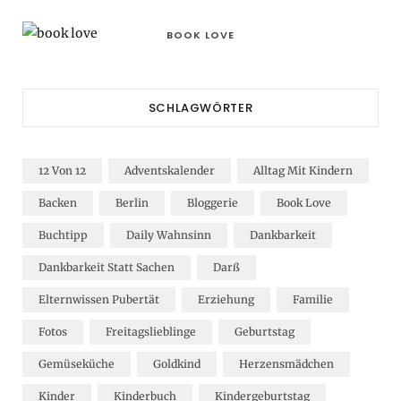
BOOK LOVE
SCHLAGWÖRTER
12 Von 12
Adventskalender
Alltag Mit Kindern
Backen
Berlin
Bloggerie
Book Love
Buchtipp
Daily Wahnsinn
Dankbarkeit
Dankbarkeit Statt Sachen
Darß
Elternwissen Pubertät
Erziehung
Familie
Fotos
Freitagslieblinge
Geburtstag
Gemüseküche
Goldkind
Herzensmädchen
Kinder
Kinderbuch
Kindergeburtstag