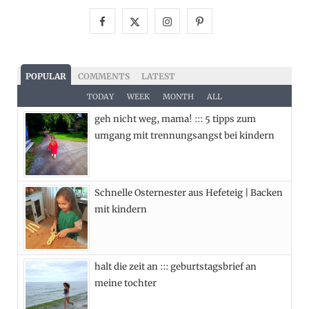
F
X
I
P
a
(
n
i
c
T
s
n
POPULAR
COMMENTS
LATEST
e
w
t
t
TODAY
WEEK
MONTH
ALL
geh nicht weg, mama! ::: 5 tipps zum
b
i
a
e
umgang mit trennungsangst bei kindern
o
t
g
r
o
t
r
e
Schnelle Osternester aus Hefeteig | Backen
k
e
a
s
mit kindern
r
m
t
)
halt die zeit an ::: geburtstagsbrief an
meine tochter