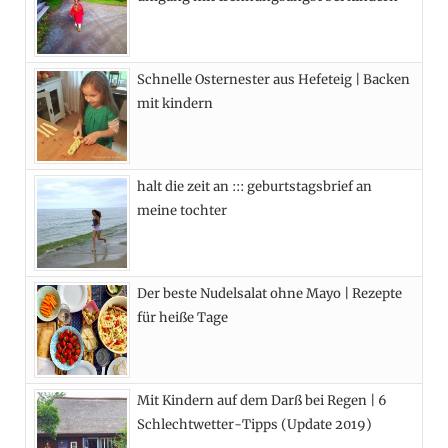
o
t
g
r
o
t
r
e
Schnelle Osternester aus Hefeteig | Backen
k
e
a
s
mit kindern
r
m
t
)
halt die zeit an ::: geburtstagsbrief an
meine tochter
Der beste Nudelsalat ohne Mayo | Rezepte
für heiße Tage
Mit Kindern auf dem Darß bei Regen | 6
Schlechtwetter-Tipps (Update 2019)