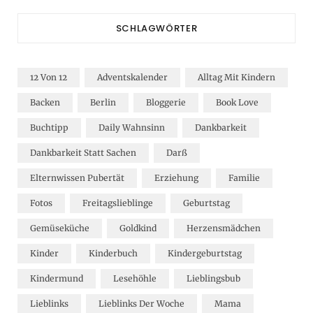
SCHLAGWÖRTER
12 Von 12
Adventskalender
Alltag Mit Kindern
Backen
Berlin
Bloggerie
Book Love
Buchtipp
Daily Wahnsinn
Dankbarkeit
Dankbarkeit Statt Sachen
Darß
Elternwissen Pubertät
Erziehung
Familie
Fotos
Freitagslieblinge
Geburtstag
Gemüseküche
Goldkind
Herzensmädchen
Kinder
Kinderbuch
Kindergeburtstag
Kindermund
Lesehöhle
Lieblingsbub
Lieblinks
Lieblinks Der Woche
Mama