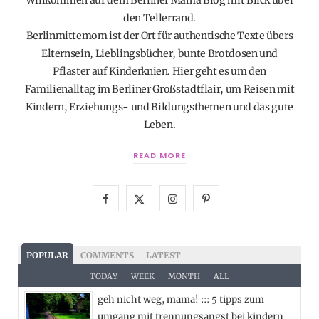
Willkommen auf dem Berliner Mama Blog mit Blick über
den Tellerrand.
Berlinmittemom ist der Ort für authentische Texte übers
Elternsein, Lieblingsbücher, bunte Brotdosen und
Pflaster auf Kinderknien. Hier geht es um den
Familienalltag im Berliner Großstadtflair, um Reisen mit
Kindern, Erziehungs- und Bildungsthemen und das gute
Leben.
READ MORE
F
X
I
P
a
(
n
i
c
T
s
n
POPULAR
COMMENTS
LATEST
e
w
t
t
TODAY
WEEK
MONTH
ALL
geh nicht weg, mama! ::: 5 tipps zum
b
i
a
e
umgang mit trennungsangst bei kindern