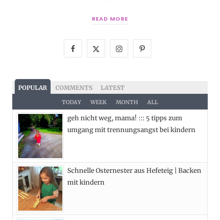
READ MORE
F
X
I
P
a
(
n
i
c
T
s
n
POPULAR
COMMENTS
LATEST
e
w
t
t
TODAY
WEEK
MONTH
ALL
geh nicht weg, mama! ::: 5 tipps zum
b
i
a
e
umgang mit trennungsangst bei kindern
o
t
g
r
o
t
r
e
Schnelle Osternester aus Hefeteig | Backen
k
e
a
s
mit kindern
r
m
t
)