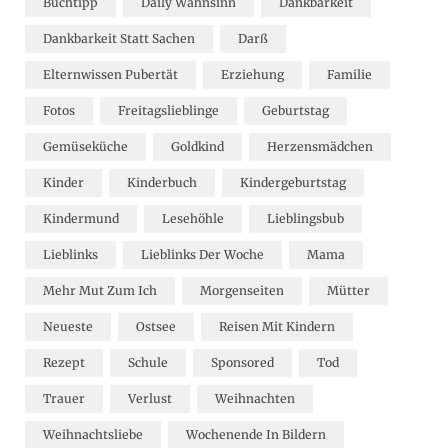
Buchtipp
Daily Wahnsinn
Dankbarkeit
Dankbarkeit Statt Sachen
Darß
Elternwissen Pubertät
Erziehung
Familie
Fotos
Freitagslieblinge
Geburtstag
Gemüseküche
Goldkind
Herzensmädchen
Kinder
Kinderbuch
Kindergeburtstag
Kindermund
Lesehöhle
Lieblingsbub
Lieblinks
Lieblinks Der Woche
Mama
Mehr Mut Zum Ich
Morgenseiten
Mütter
Neueste
Ostsee
Reisen Mit Kindern
Rezept
Schule
Sponsored
Tod
Trauer
Verlust
Weihnachten
Weihnachtsliebe
Wochenende In Bildern