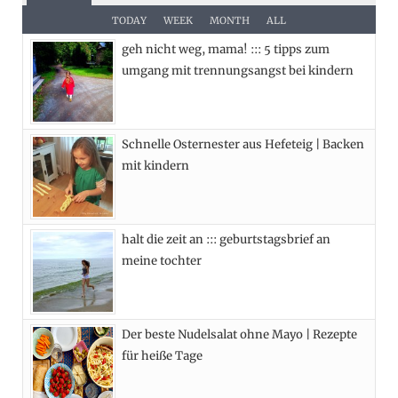
e
w
t
t
TODAY
WEEK
MONTH
ALL
geh nicht weg, mama! ::: 5 tipps zum
b
i
a
e
umgang mit trennungsangst bei kindern
o
t
g
r
o
t
r
e
Schnelle Osternester aus Hefeteig | Backen
k
e
a
s
mit kindern
r
m
t
)
halt die zeit an ::: geburtstagsbrief an
meine tochter
Der beste Nudelsalat ohne Mayo | Rezepte
für heiße Tage