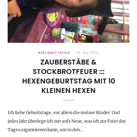
BERLINMITTEKIDS
25. MAI 2015
ZAUBERSTÄBE &
STOCKBROTFEUER :::
HEXENGEBURTSTAG MIT 10
KLEINEN HEXEN
Ich liebe Geburtstage, vor allem die meiner Kinder. Und
jedes Jahr überlege ich mir aufs Neue, was ich zur Feier des
Tages organisieren kann, um in den…