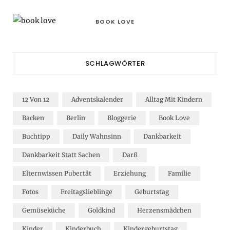
BOOK LOVE
SCHLAGWÖRTER
12 Von 12
Adventskalender
Alltag Mit Kindern
Backen
Berlin
Bloggerie
Book Love
Buchtipp
Daily Wahnsinn
Dankbarkeit
Dankbarkeit Statt Sachen
Darß
Elternwissen Pubertät
Erziehung
Familie
Fotos
Freitagslieblinge
Geburtstag
Gemüseküche
Goldkind
Herzensmädchen
Kinder
Kinderbuch
Kindergeburtstag