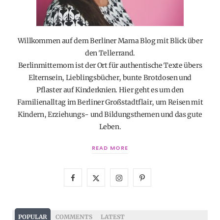
Willkommen auf dem Berliner Mama Blog mit Blick über
den Tellerrand.
Berlinmittemom ist der Ort für authentische Texte übers
Elternsein, Lieblingsbücher, bunte Brotdosen und
Pflaster auf Kinderknien. Hier geht es um den
Familienalltag im Berliner Großstadtflair, um Reisen mit
Kindern, Erziehungs- und Bildungsthemen und das gute
Leben.
READ MORE
F
X
I
P
a
(
n
i
c
T
s
n
POPULAR
COMMENTS
LATEST