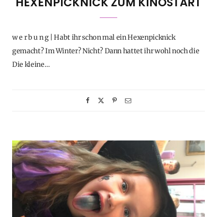
HEXENPICKNICK ZUM KINOSTART
w e r b u n g | Habt ihr schon mal ein Hexenpicknick
gemacht? Im Winter? Nicht? Dann hattet ihr wohl noch die
Die kleine…