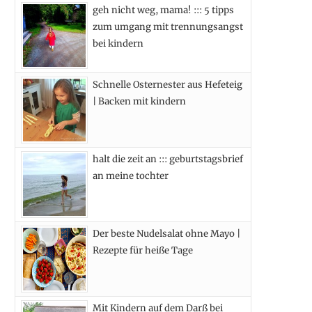
geh nicht weg, mama! ::: 5 tipps
b
i
a
e
zum umgang mit trennungsangst
o
t
g
r
bei kindern
o
t
r
e
Schnelle Osternester aus Hefeteig
k
e
a
s
| Backen mit kindern
r
m
t
)
halt die zeit an ::: geburtstagsbrief
an meine tochter
Der beste Nudelsalat ohne Mayo |
Rezepte für heiße Tage
Mit Kindern auf dem Darß bei