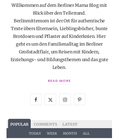
Willkommen auf dem Berliner Mama Blog mit
Blick über den Tellerrand.
Berlinmittemom ist der Ort für authentische
Texte übers Elternsein, Lieblingsbücher, bunte
Brotdosen und Pflaster auf Kinderknien. Hier
geht es um den Familienalltag im Berliner
Großstadtflair, um Reisen mit Kindern,
Erziehungs- und Bildungsthemen und das gute
Leben.
READ MORE
F
X
I
P
a
(
n
i
c
T
s
n
POPULAR
COMMENTS
LATEST
e
w
t
t
TODAY
WEEK
MONTH
ALL