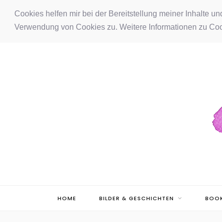
F
I
P
Cookies helfen mir bei der Bereitstellung meiner Inhalte u
Verwendung von Cookies zu. Weitere Informationen zu Coo
a
n
i
c
s
n
e
t
t
b
a
e
o
g
r
o
r
e
k
a
s
m
t
HOME
BILDER & GESCHICHTEN
BOOK