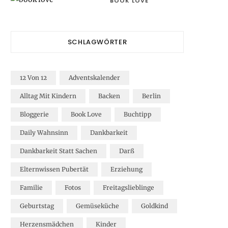
BOOK LOVE
SCHLAGWÖRTER
12 Von 12
Adventskalender
Alltag Mit Kindern
Backen
Berlin
Bloggerie
Book Love
Buchtipp
Daily Wahnsinn
Dankbarkeit
Dankbarkeit Statt Sachen
Darß
Elternwissen Pubertät
Erziehung
Familie
Fotos
Freitagslieblinge
Geburtstag
Gemüseküche
Goldkind
Herzensmädchen
Kinder