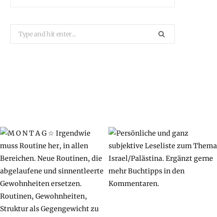
Search
for: