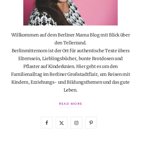
Willkommen auf dem Berliner Mama Blog mit Blick über
den Tellerrand.
Berlinmittemom ist der Ort für authentische Texte übers
Elternsein, Lieblingsbücher, bunte Brotdosen und
Pflaster auf Kinderknien. Hier geht es um den
Familienalltag im Berliner Großstadtflair, um Reisen mit
Kindern, Erziehungs- und Bildungsthemen und das gute
Leben.
READ MORE
F
X
I
P
a
(
n
i