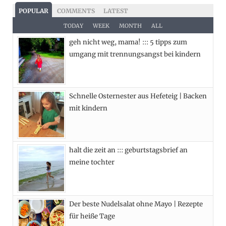
c
T
s
n
POPULAR
COMMENTS
LATEST
e
w
t
t
TODAY
WEEK
MONTH
ALL
geh nicht weg, mama! ::: 5 tipps zum
b
i
a
e
umgang mit trennungsangst bei kindern
o
t
g
r
o
t
r
e
Schnelle Osternester aus Hefeteig | Backen
k
e
a
s
mit kindern
r
m
t
)
halt die zeit an ::: geburtstagsbrief an
meine tochter
Der beste Nudelsalat ohne Mayo | Rezepte
für heiße Tage