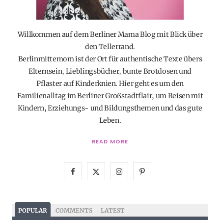
Willkommen auf dem Berliner Mama Blog mit Blick über
den Tellerrand.
Berlinmittemom ist der Ort für authentische Texte übers
Elternsein, Lieblingsbücher, bunte Brotdosen und
Pflaster auf Kinderknien. Hier geht es um den
Familienalltag im Berliner Großstadtflair, um Reisen mit
Kindern, Erziehungs- und Bildungsthemen und das gute
Leben.
READ MORE
F
X
I
P
a
(
n
i
c
T
s
n
POPULAR
COMMENTS
LATEST