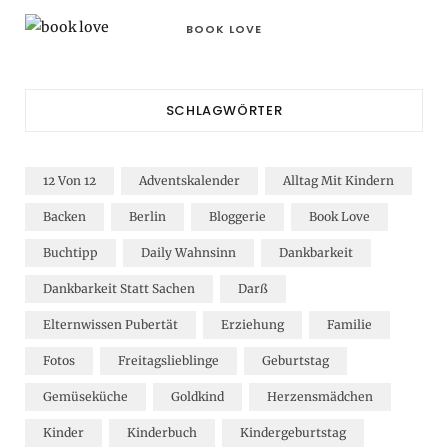
BOOK LOVE
SCHLAGWÖRTER
12 Von 12
Adventskalender
Alltag Mit Kindern
Backen
Berlin
Bloggerie
Book Love
Buchtipp
Daily Wahnsinn
Dankbarkeit
Dankbarkeit Statt Sachen
Darß
Elternwissen Pubertät
Erziehung
Familie
Fotos
Freitagslieblinge
Geburtstag
Gemüseküche
Goldkind
Herzensmädchen
Kinder
Kinderbuch
Kindergeburtstag