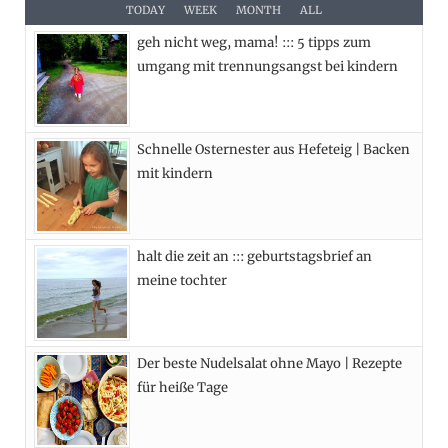
e
w
t
t
TODAY
WEEK
MONTH
ALL
geh nicht weg, mama! ::: 5 tipps zum
b
i
a
e
umgang mit trennungsangst bei kindern
o
t
g
r
o
t
r
e
Schnelle Osternester aus Hefeteig | Backen
k
e
a
s
mit kindern
r
m
t
)
halt die zeit an ::: geburtstagsbrief an
meine tochter
Der beste Nudelsalat ohne Mayo | Rezepte
für heiße Tage