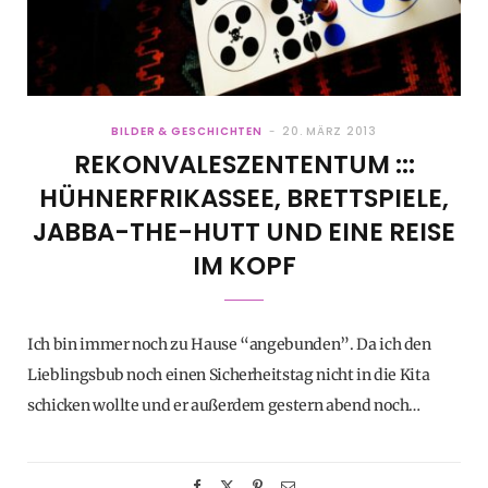
BILDER & GESCHICHTEN
20. MÄRZ 2013
REKONVALESZENTENTUM :::
HÜHNERFRIKASSEE, BRETTSPIELE,
JABBA-THE-HUTT UND EINE REISE
IM KOPF
Ich bin immer noch zu Hause “angebunden”. Da ich den
Lieblingsbub noch einen Sicherheitstag nicht in die Kita
schicken wollte und er außerdem gestern abend noch…