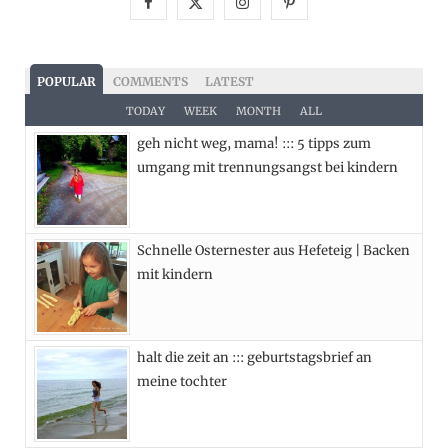
F
X
I
P
a
(
n
i
c
T
s
n
POPULAR
COMMENTS
LATEST
e
w
t
t
TODAY
WEEK
MONTH
ALL
geh nicht weg, mama! ::: 5 tipps zum
b
i
a
e
umgang mit trennungsangst bei kindern
o
t
g
r
o
t
r
e
Schnelle Osternester aus Hefeteig | Backen
k
e
a
s
mit kindern
r
m
t
)
halt die zeit an ::: geburtstagsbrief an
meine tochter