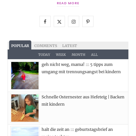
READ MORE
F
X
I
P
a
(
n
i
c
T
s
n
POPULAR
COMMENTS
LATEST
e
w
t
t
TODAY
WEEK
MONTH
ALL
geh nicht weg, mama! ::: 5 tipps zum
b
i
a
e
umgang mit trennungsangst bei kindern
o
t
g
r
o
t
r
e
Schnelle Osternester aus Hefeteig | Backen
k
e
a
s
mit kindern
r
m
t
)
halt die zeit an ::: geburtstagsbrief an