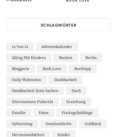
BOOK LOVE
SCHLAGWÖRTER
12 Von 12
Adventskalender
Alltag Mit Kindern
Backen
Berlin
Bloggerie
Book Love
Buchtipp
Daily Wahnsinn
Dankbarkeit
Dankbarkeit Statt Sachen
Darß
Elternwissen Pubertät
Erziehung
Familie
Fotos
Freitagslieblinge
Geburtstag
Gemüseküche
Goldkind
Herzensmädchen
Kinder