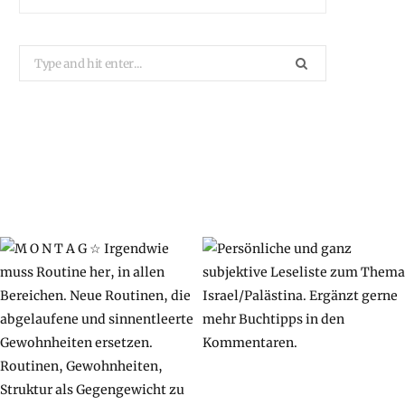
Search
for: