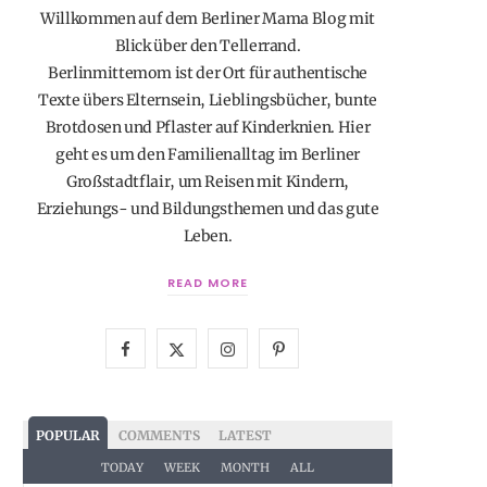
Willkommen auf dem Berliner Mama Blog mit
Blick über den Tellerrand.
Berlinmittemom ist der Ort für authentische
Texte übers Elternsein, Lieblingsbücher, bunte
Brotdosen und Pflaster auf Kinderknien. Hier
geht es um den Familienalltag im Berliner
Großstadtflair, um Reisen mit Kindern,
Erziehungs- und Bildungsthemen und das gute
Leben.
READ MORE
F
X
I
P
a
(
n
i
c
T
s
n
POPULAR
COMMENTS
LATEST
e
w
t
t
TODAY
WEEK
MONTH
ALL