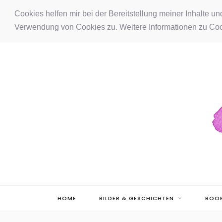
F
I
P
Cookies helfen mir bei der Bereitstellung meiner Inhalte u
Verwendung von Cookies zu. Weitere Informationen zu Coo
a
n
i
c
s
n
e
t
t
b
a
e
o
g
r
o
r
e
k
a
s
m
t
HOME
BILDER & GESCHICHTEN
BOOK