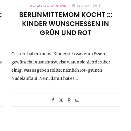
AUFLÄUFE & GRATINS
15. FEBRUAR 2013
:
BERLINMITTEMOM KOCHT :::
KINDER WUNSCHESSEN IN
GRÜN UND ROT
Gestern haben meine Kinder sich was zum Essen
s
gewünscht. Ausnahmsweise waren sie sich darüber
einig, was es geben sollte: nämlich rot-grünen
Nudelauflauf. Nein, damit hat es…