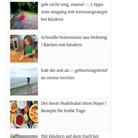
geh nicht weg, mama! ::: 5 tipps
b
i
a
e
zum umgang mit trennungsangst
o
t
g
r
bei kindern
o
t
r
e
Schnelle Osternester aus Hefeteig
k
e
a
s
| Backen mit kindern
r
m
t
)
halt die zeit an ::: geburtstagsbrief
an meine tochter
Der beste Nudelsalat ohne Mayo |
Rezepte für heiße Tage
Mit Kindern auf dem Darß bei