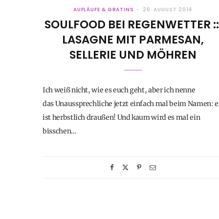
AUFLÄUFE & GRATINS
26. AUGUST 2014
SOULFOOD BEI REGENWETTER ::
LASAGNE MIT PARMESAN,
SELLERIE UND MÖHREN
Ich weiß nicht, wie es euch geht, aber ich nenne
das Unaussprechliche jetzt einfach mal beim Namen: e
ist herbstlich draußen! Und kaum wird es mal ein
bisschen…