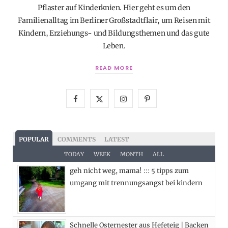
Pflaster auf Kinderknien. Hier geht es um den
Familienalltag im Berliner Großstadtflair, um Reisen mit
Kindern, Erziehungs- und Bildungsthemen und das gute
Leben.
READ MORE
F
X
I
P
a
(
n
i
c
T
s
n
POPULAR
COMMENTS
LATEST
e
w
t
t
TODAY
WEEK
MONTH
ALL
geh nicht weg, mama! ::: 5 tipps zum
b
i
a
e
umgang mit trennungsangst bei kindern
o
t
g
r
o
t
r
e
Schnelle Osternester aus Hefeteig | Backen