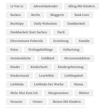
12 Von 12
Adventskalender
Alltag Mit Kindern
Backen
Berlin
Bloggerie
Book Love
Buchtipp
Daily Wahnsinn
Dankbarkeit
Dankbarkeit Statt Sachen
Darß
Elternwissen Pubertät
Erziehung
Familie
Fotos
Freitagslieblinge
Geburtstag
Gemüseküche
Goldkind
Herzensmädchen
Kinder
Kinderbuch
Kindergeburtstag
Kindermund
Lesehöhle
Lieblingsbub
Lieblinks
Lieblinks Der Woche
Mama
Mehr Mut Zum Ich
Morgenseiten
Mütter
Neueste
Ostsee
Reisen Mit Kindern