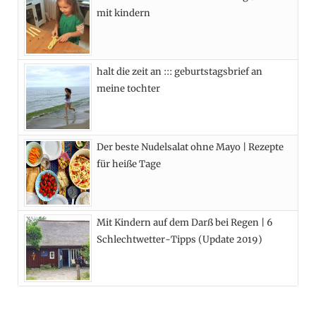
k
e
a
s
mit kindern
r
m
t
)
halt die zeit an ::: geburtstagsbrief an
meine tochter
Der beste Nudelsalat ohne Mayo | Rezepte
für heiße Tage
Mit Kindern auf dem Darß bei Regen | 6
Schlechtwetter-Tipps (Update 2019)