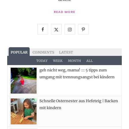
READ MORE
F
X
I
P
a
(
n
i
c
T
s
n
POPULAR
COMMENTS
LATEST
e
w
t
t
TODAY
WEEK
MONTH
ALL
geh nicht weg, mama! ::: 5 tipps zum
b
i
a
e
umgang mit trennungsangst bei kindern
o
t
g
r
o
t
r
e
Schnelle Osternester aus Hefeteig | Backen
k
e
a
s
mit kindern
r
m
t
)