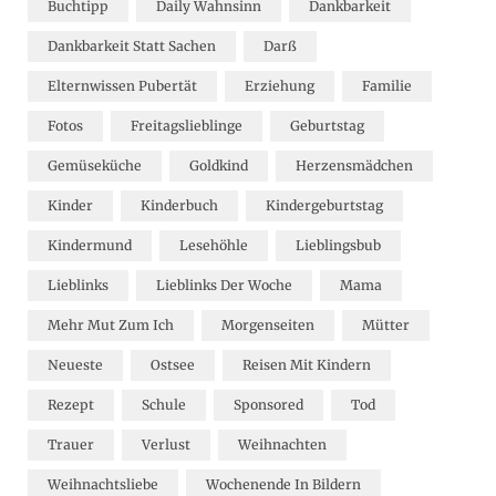
Buchtipp
Daily Wahnsinn
Dankbarkeit
Dankbarkeit Statt Sachen
Darß
Elternwissen Pubertät
Erziehung
Familie
Fotos
Freitagslieblinge
Geburtstag
Gemüseküche
Goldkind
Herzensmädchen
Kinder
Kinderbuch
Kindergeburtstag
Kindermund
Lesehöhle
Lieblingsbub
Lieblinks
Lieblinks Der Woche
Mama
Mehr Mut Zum Ich
Morgenseiten
Mütter
Neueste
Ostsee
Reisen Mit Kindern
Rezept
Schule
Sponsored
Tod
Trauer
Verlust
Weihnachten
Weihnachtsliebe
Wochenende In Bildern