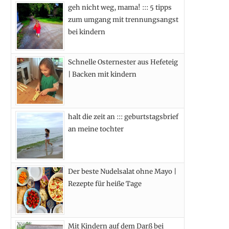
geh nicht weg, mama! ::: 5 tipps
b
i
a
e
zum umgang mit trennungsangst
o
t
g
r
bei kindern
o
t
r
e
Schnelle Osternester aus Hefeteig
k
e
a
s
| Backen mit kindern
r
m
t
)
halt die zeit an ::: geburtstagsbrief
an meine tochter
Der beste Nudelsalat ohne Mayo |
Rezepte für heiße Tage
Mit Kindern auf dem Darß bei