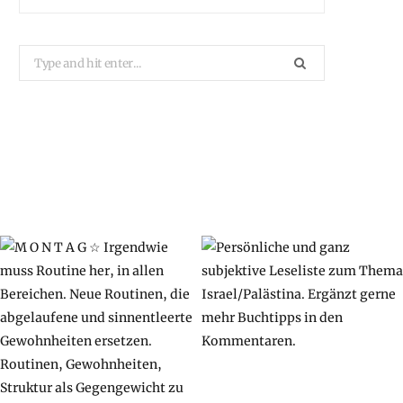
Search
for: