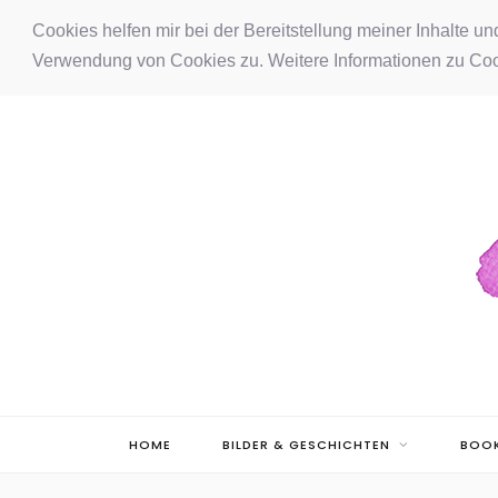
F
I
P
Cookies helfen mir bei der Bereitstellung meiner Inhalte u
Verwendung von Cookies zu. Weitere Informationen zu Coo
a
n
i
c
s
n
e
t
t
b
a
e
o
g
r
o
r
e
k
a
s
m
t
HOME
BILDER & GESCHICHTEN
BOOK