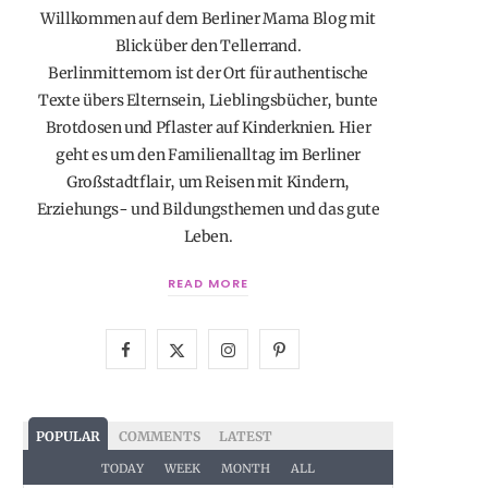
Willkommen auf dem Berliner Mama Blog mit
Blick über den Tellerrand.
Berlinmittemom ist der Ort für authentische
Texte übers Elternsein, Lieblingsbücher, bunte
Brotdosen und Pflaster auf Kinderknien. Hier
geht es um den Familienalltag im Berliner
Großstadtflair, um Reisen mit Kindern,
Erziehungs- und Bildungsthemen und das gute
Leben.
READ MORE
F
X
I
P
a
(
n
i
c
T
s
n
POPULAR
COMMENTS
LATEST
e
w
t
t
TODAY
WEEK
MONTH
ALL