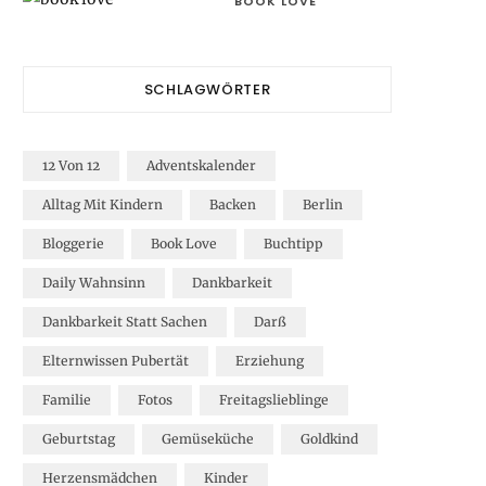
BOOK LOVE
SCHLAGWÖRTER
12 Von 12
Adventskalender
Alltag Mit Kindern
Backen
Berlin
Bloggerie
Book Love
Buchtipp
Daily Wahnsinn
Dankbarkeit
Dankbarkeit Statt Sachen
Darß
Elternwissen Pubertät
Erziehung
Familie
Fotos
Freitagslieblinge
Geburtstag
Gemüseküche
Goldkind
Herzensmädchen
Kinder