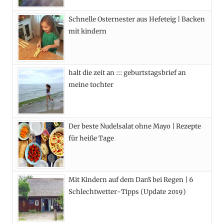
o
t
r
e
Schnelle Osternester aus Hefeteig | Backen
k
e
a
s
mit kindern
r
m
t
)
halt die zeit an ::: geburtstagsbrief an
meine tochter
Der beste Nudelsalat ohne Mayo | Rezepte
für heiße Tage
Mit Kindern auf dem Darß bei Regen | 6
Schlechtwetter-Tipps (Update 2019)