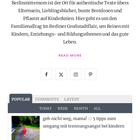
Berlinmittemom ist der Ort für authentische Texte übers
Elternsein, Lieblingsbücher, bunte Brotdosen und
Pflaster auf Kinderknien. Hier geht es um den
Familienalltag im Berliner Großstadtflair, um Reisen mit
Kindern, Erziehungs- und Bildungsthemen und das gute
Leben.
READ MORE
F
X
I
P
a
(
n
i
c
T
s
n
POPULAR
COMMENTS
LATEST
e
w
t
t
TODAY
WEEK
MONTH
ALL
geh nicht weg, mama! ::: 5 tipps zum
b
i
a
e
umgang mit trennungsangst bei kindern
o
t
g
r