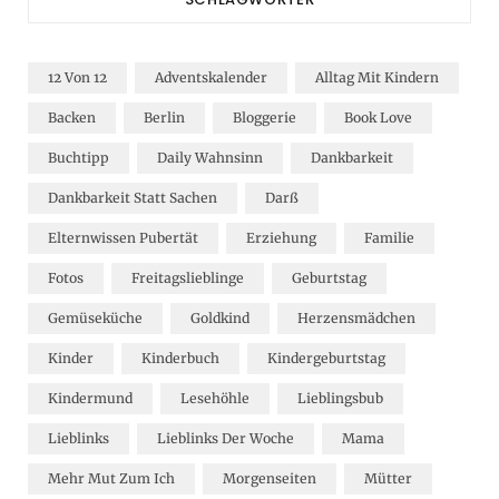
12 Von 12
Adventskalender
Alltag Mit Kindern
Backen
Berlin
Bloggerie
Book Love
Buchtipp
Daily Wahnsinn
Dankbarkeit
Dankbarkeit Statt Sachen
Darß
Elternwissen Pubertät
Erziehung
Familie
Fotos
Freitagslieblinge
Geburtstag
Gemüseküche
Goldkind
Herzensmädchen
Kinder
Kinderbuch
Kindergeburtstag
Kindermund
Lesehöhle
Lieblingsbub
Lieblinks
Lieblinks Der Woche
Mama
Mehr Mut Zum Ich
Morgenseiten
Mütter