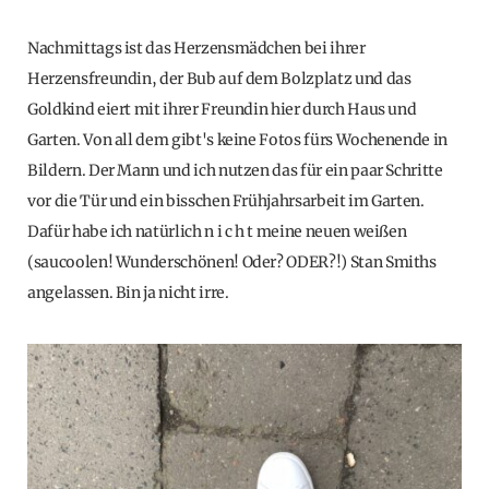
Nachmittags ist das Herzensmädchen bei ihrer
Herzensfreundin, der Bub auf dem Bolzplatz und das
Goldkind eiert mit ihrer Freundin hier durch Haus und
Garten. Von all dem gibt's keine Fotos fürs Wochenende in
Bildern. Der Mann und ich nutzen das für ein paar Schritte
vor die Tür und ein bisschen Frühjahrsarbeit im Garten.
Dafür habe ich natürlich n i c h t meine neuen weißen
(saucoolen! Wunderschönen! Oder? ODER?!) Stan Smiths
angelassen. Bin ja nicht irre.