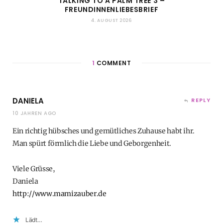
TALKING TO A PALM TREE 3 –
FREUNDINNENLIEBESBRIEF
4. AUGUST 2026
1
COMMENT
DANIELA
REPLY
10 JAHREN AGO
Ein richtig hübsches und gemütliches Zuhause habt ihr.
Man spürt förmlich die Liebe und Geborgenheit.
Viele Grüsse,
Daniela
http://www.mamizauber.de
Lädt…