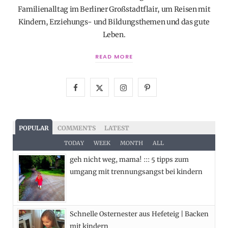
Familienalltag im Berliner Großstadtflair, um Reisen mit
Kindern, Erziehungs- und Bildungsthemen und das gute
Leben.
READ MORE
F
X
I
P
a
(
n
i
c
T
s
n
POPULAR
COMMENTS
LATEST
e
w
t
t
TODAY
WEEK
MONTH
ALL
geh nicht weg, mama! ::: 5 tipps zum
b
i
a
e
umgang mit trennungsangst bei kindern
o
t
g
r
o
t
r
e
Schnelle Osternester aus Hefeteig | Backen
k
e
a
s
mit kindern