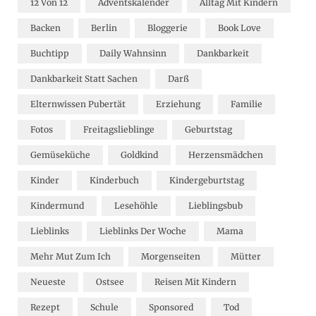
12 Von 12
Adventskalender
Alltag Mit Kindern
Backen
Berlin
Bloggerie
Book Love
Buchtipp
Daily Wahnsinn
Dankbarkeit
Dankbarkeit Statt Sachen
Darß
Elternwissen Pubertät
Erziehung
Familie
Fotos
Freitagslieblinge
Geburtstag
Gemüseküche
Goldkind
Herzensmädchen
Kinder
Kinderbuch
Kindergeburtstag
Kindermund
Lesehöhle
Lieblingsbub
Lieblinks
Lieblinks Der Woche
Mama
Mehr Mut Zum Ich
Morgenseiten
Mütter
Neueste
Ostsee
Reisen Mit Kindern
Rezept
Schule
Sponsored
Tod