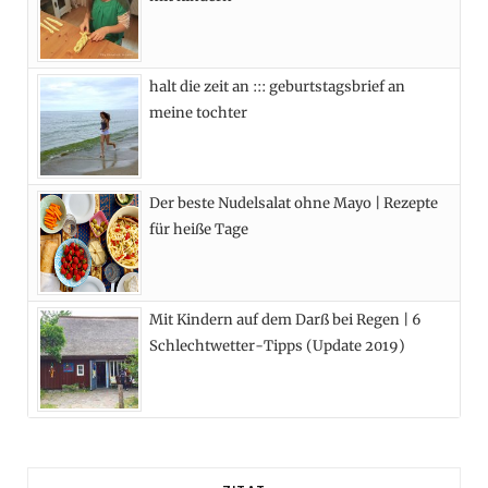
r
m
t
)
halt die zeit an ::: geburtstagsbrief an
meine tochter
Der beste Nudelsalat ohne Mayo | Rezepte
für heiße Tage
Mit Kindern auf dem Darß bei Regen | 6
Schlechtwetter-Tipps (Update 2019)