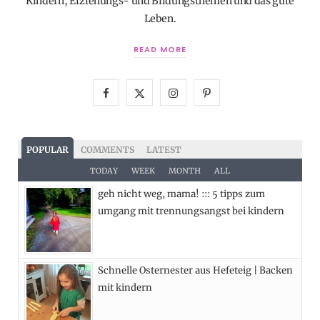
Kindern, Erziehungs- und Bildungsthemen und das gute
Leben.
READ MORE
F
X
I
P
a
(
n
i
c
T
s
n
POPULAR
COMMENTS
LATEST
e
w
t
t
TODAY
WEEK
MONTH
ALL
geh nicht weg, mama! ::: 5 tipps zum
b
i
a
e
umgang mit trennungsangst bei kindern
o
t
g
r
o
t
r
e
Schnelle Osternester aus Hefeteig | Backen
k
e
a
s
mit kindern
r
m
t