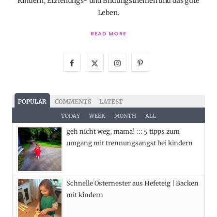
Kindern, Erziehungs- und Bildungsthemen und das gute
Leben.
READ MORE
F
X
I
P
a
(
n
i
c
T
s
n
POPULAR
COMMENTS
LATEST
e
w
t
t
TODAY
WEEK
MONTH
ALL
geh nicht weg, mama! ::: 5 tipps zum
b
i
a
e
umgang mit trennungsangst bei kindern
o
t
g
r
o
t
r
e
Schnelle Osternester aus Hefeteig | Backen
k
e
a
s
mit kindern
r
m
t