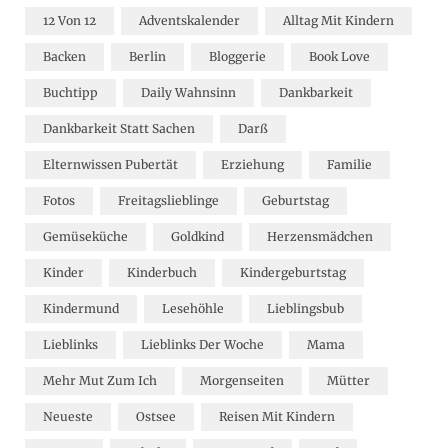
12 Von 12
Adventskalender
Alltag Mit Kindern
Backen
Berlin
Bloggerie
Book Love
Buchtipp
Daily Wahnsinn
Dankbarkeit
Dankbarkeit Statt Sachen
Darß
Elternwissen Pubertät
Erziehung
Familie
Fotos
Freitagslieblinge
Geburtstag
Gemüseküche
Goldkind
Herzensmädchen
Kinder
Kinderbuch
Kindergeburtstag
Kindermund
Lesehöhle
Lieblingsbub
Lieblinks
Lieblinks Der Woche
Mama
Mehr Mut Zum Ich
Morgenseiten
Mütter
Neueste
Ostsee
Reisen Mit Kindern