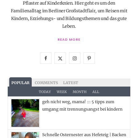
Pflaster auf Kinderknien. Hier geht es um den
Familienalltag im Berliner Großstadtflair, um Reisen mit
Kindern, Erziehungs- und Bildungsthemen und das gute
Leben.
READ MORE
F
X
I
P
a
(
n
i
c
T
s
n
POPULAR
COMMENTS
LATEST
e
w
t
t
TODAY
WEEK
MONTH
ALL
geh nicht weg, mama! ::: 5 tipps zum
b
i
a
e
umgang mit trennungsangst bei kindern
o
t
g
r
o
t
r
e
Schnelle Osternester aus Hefeteig | Backen
k
e
a
s