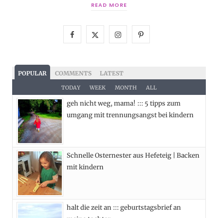
READ MORE
F
X
I
P
a
(
n
i
c
T
s
n
POPULAR
COMMENTS
LATEST
e
w
t
t
TODAY
WEEK
MONTH
ALL
geh nicht weg, mama! ::: 5 tipps zum
b
i
a
e
umgang mit trennungsangst bei kindern
o
t
g
r
o
t
r
e
Schnelle Osternester aus Hefeteig | Backen
k
e
a
s
mit kindern
r
m
t
)
halt die zeit an ::: geburtstagsbrief an