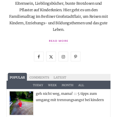
Elternsein, Lieblingsbücher, bunte Brotdosen und
Pflaster auf Kinderknien. Hier geht es um den
Familienalltag im Berliner Großstadtflair, um Reisen mit
Kindern, Erziehungs- und Bildungsthemen und das gute
Leben.
READ MORE
F
X
I
P
a
(
n
i
c
T
s
n
POPULAR
COMMENTS
LATEST
e
w
t
t
TODAY
WEEK
MONTH
ALL
geh nicht weg, mama! ::: 5 tipps zum
b
i
a
e
umgang mit trennungsangst bei kindern
o
t
g
r
o
t
r
e