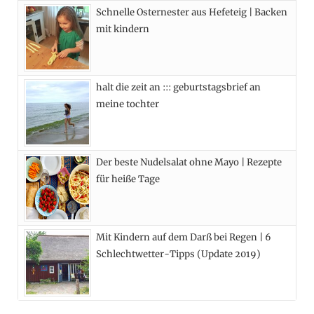
Schnelle Osternester aus Hefeteig | Backen
k
e
a
s
mit kindern
r
m
t
)
halt die zeit an ::: geburtstagsbrief an
meine tochter
Der beste Nudelsalat ohne Mayo | Rezepte
für heiße Tage
Mit Kindern auf dem Darß bei Regen | 6
Schlechtwetter-Tipps (Update 2019)