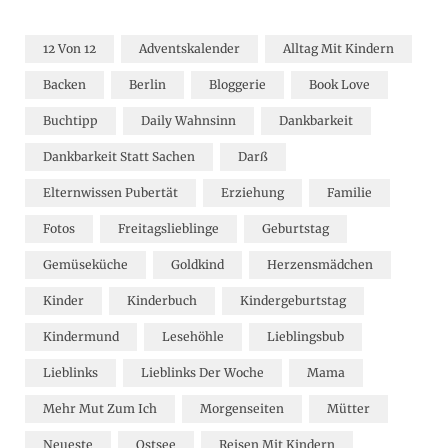
12 Von 12
Adventskalender
Alltag Mit Kindern
Backen
Berlin
Bloggerie
Book Love
Buchtipp
Daily Wahnsinn
Dankbarkeit
Dankbarkeit Statt Sachen
Darß
Elternwissen Pubertät
Erziehung
Familie
Fotos
Freitagslieblinge
Geburtstag
Gemüseküche
Goldkind
Herzensmädchen
Kinder
Kinderbuch
Kindergeburtstag
Kindermund
Lesehöhle
Lieblingsbub
Lieblinks
Lieblinks Der Woche
Mama
Mehr Mut Zum Ich
Morgenseiten
Mütter
Neueste
Ostsee
Reisen Mit Kindern