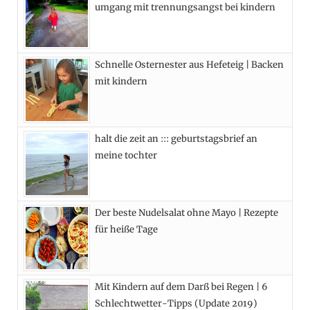
umgang mit trennungsangst bei kindern
o
t
g
r
o
t
r
e
Schnelle Osternester aus Hefeteig | Backen
k
e
a
s
mit kindern
r
m
t
)
halt die zeit an ::: geburtstagsbrief an
meine tochter
Der beste Nudelsalat ohne Mayo | Rezepte
für heiße Tage
Mit Kindern auf dem Darß bei Regen | 6
Schlechtwetter-Tipps (Update 2019)