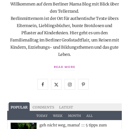
Willkommen auf dem Berliner Mama Blog mit Blick über
den Tellerrand.
Berlinmittemom ist der Ort für authentische Texte übers
Elternsein, Lieblingsbücher, bunte Brotdosen und
Pflaster auf Kinderknien. Hier geht es um den
Familienalltag im Berliner Großstadtflair, um Reisen mit
Kindern, Erziehungs- und Bildungsthemen und das gute
Leben.
READ MORE
F
X
I
P
a
(
n
i
c
T
s
n
POPULAR
COMMENTS
LATEST
e
w
t
t
TODAY
WEEK
MONTH
ALL
geh nicht weg, mama! ::: 5 tipps zum
b
i
a
e