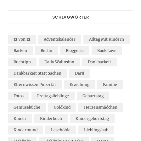
SCHLAGWÖRTER
12 Von 12
Adventskalender
Alltag Mit Kindern
Backen
Berlin
Bloggerie
Book Love
Buchtipp
Daily Wahnsinn
Dankbarkeit
Dankbarkeit Statt Sachen
Darß
Elternwissen Pubertät
Erziehung
Familie
Fotos
Freitagslieblinge
Geburtstag
Gemüseküche
Goldkind
Herzensmädchen
Kinder
Kinderbuch
Kindergeburtstag
Kindermund
Lesehöhle
Lieblingsbub