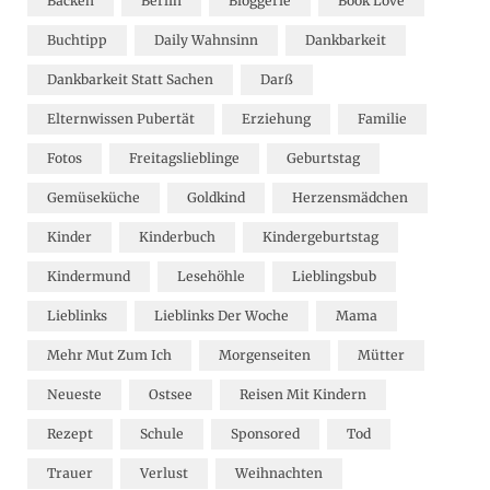
Backen
Berlin
Bloggerie
Book Love
Buchtipp
Daily Wahnsinn
Dankbarkeit
Dankbarkeit Statt Sachen
Darß
Elternwissen Pubertät
Erziehung
Familie
Fotos
Freitagslieblinge
Geburtstag
Gemüseküche
Goldkind
Herzensmädchen
Kinder
Kinderbuch
Kindergeburtstag
Kindermund
Lesehöhle
Lieblingsbub
Lieblinks
Lieblinks Der Woche
Mama
Mehr Mut Zum Ich
Morgenseiten
Mütter
Neueste
Ostsee
Reisen Mit Kindern
Rezept
Schule
Sponsored
Tod
Trauer
Verlust
Weihnachten