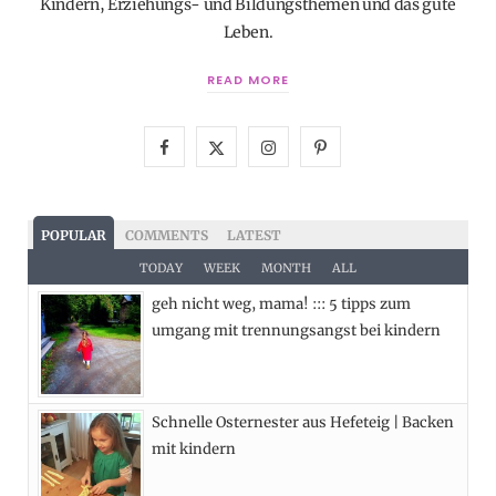
Kindern, Erziehungs- und Bildungsthemen und das gute
Leben.
READ MORE
F
X
I
P
a
(
n
i
c
T
s
n
POPULAR
COMMENTS
LATEST
e
w
t
t
TODAY
WEEK
MONTH
ALL
geh nicht weg, mama! ::: 5 tipps zum
b
i
a
e
umgang mit trennungsangst bei kindern
o
t
g
r
o
t
r
e
Schnelle Osternester aus Hefeteig | Backen
k
e
a
s
mit kindern
r
m
t