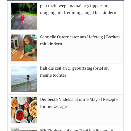
geh nicht weg, mama! ::: 5 tipps zum
b
i
a
e
umgang mit trennungsangst bei kindern
o
t
g
r
o
t
r
e
Schnelle Osternester aus Hefeteig | Backen
k
e
a
s
mit kindern
r
m
t
)
halt die zeit an ::: geburtstagsbrief an
meine tochter
Der beste Nudelsalat ohne Mayo | Rezepte
für heiße Tage
Mit Kindern auf dem Darß bei Regen | 6