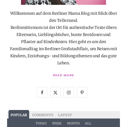
Willkommen auf dem Berliner Mama Blog mit Blick über
den Tellerrand.
Berlinmittemom ist der Ort für authentische Texte übers
Elternsein, Lieblingsbücher, bunte Brotdosen und
Pflaster auf Kinderknien. Hier geht es um den
Familienalltag im Berliner Großstadtflair, um Reisen mit
Kindern, Erziehungs- und Bildungsthemen und das gute
Leben.
READ MORE
F
X
I
P
a
(
n
i
c
T
s
n
POPULAR
COMMENTS
LATEST
e
w
t
t
TODAY
WEEK
MONTH
ALL