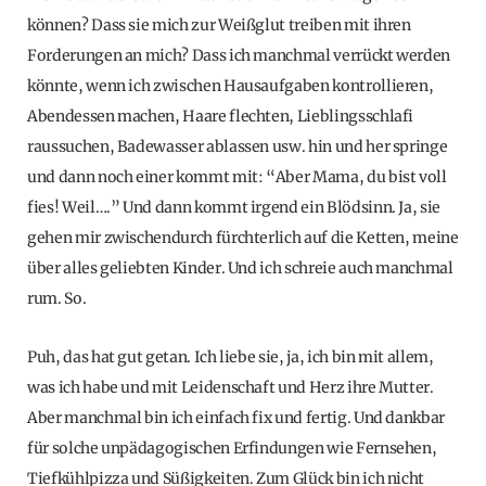
können? Dass sie mich zur Weißglut treiben mit ihren
Forderungen an mich? Dass ich manchmal verrückt werden
könnte, wenn ich zwischen Hausaufgaben kontrollieren,
Abendessen machen, Haare flechten, Lieblingsschlafi
raussuchen, Badewasser ablassen usw. hin und her springe
und dann noch einer kommt mit: “Aber Mama, du bist voll
fies! Weil….” Und dann kommt irgend ein Blödsinn. Ja, sie
gehen mir zwischendurch fürchterlich auf die Ketten, meine
über alles geliebten Kinder. Und ich schreie auch manchmal
rum. So.
Puh, das hat gut getan. Ich liebe sie, ja, ich bin mit allem,
was ich habe und mit Leidenschaft und Herz ihre Mutter.
Aber manchmal bin ich einfach fix und fertig. Und dankbar
für solche unpädagogischen Erfindungen wie Fernsehen,
Tiefkühlpizza und Süßigkeiten. Zum Glück bin ich nicht