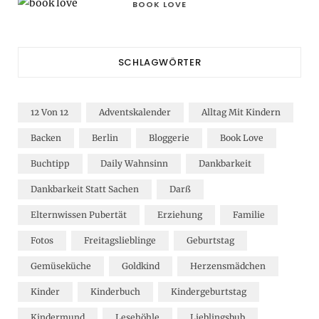
BOOK LOVE
SCHLAGWÖRTER
12 Von 12
Adventskalender
Alltag Mit Kindern
Backen
Berlin
Bloggerie
Book Love
Buchtipp
Daily Wahnsinn
Dankbarkeit
Dankbarkeit Statt Sachen
Darß
Elternwissen Pubertät
Erziehung
Familie
Fotos
Freitagslieblinge
Geburtstag
Gemüseküche
Goldkind
Herzensmädchen
Kinder
Kinderbuch
Kindergeburtstag
Kindermund
Lesehöhle
Lieblingsbub