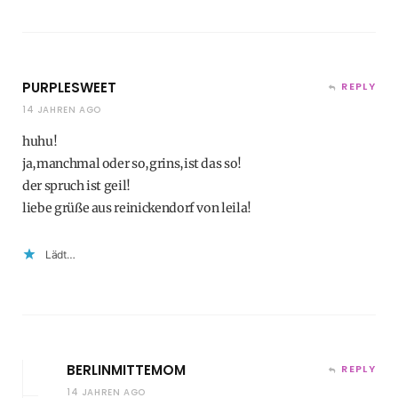
PURPLESWEET
REPLY
14 JAHREN AGO
huhu!
ja,manchmal oder so,grins,ist das so!
der spruch ist geil!
liebe grüße aus reinickendorf von leila!
Lädt…
BERLINMITTEMOM
REPLY
14 JAHREN AGO