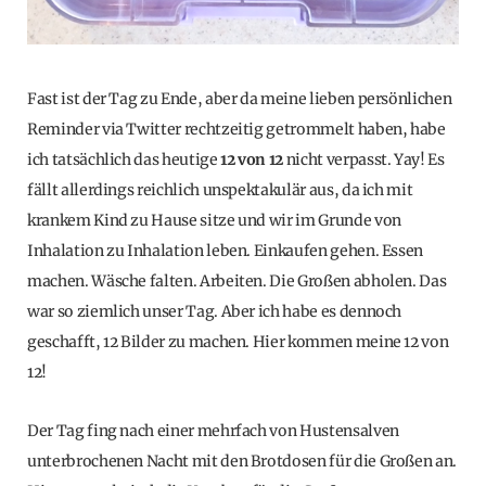
Fast ist der Tag zu Ende, aber da meine lieben persönlichen
Reminder via Twitter rechtzeitig getrommelt haben, habe
ich tatsächlich das heutige
12 von 12
nicht verpasst. Yay! Es
fällt allerdings reichlich unspektakulär aus, da ich mit
krankem Kind zu Hause sitze und wir im Grunde von
Inhalation zu Inhalation leben. Einkaufen gehen. Essen
machen. Wäsche falten. Arbeiten. Die Großen abholen. Das
war so ziemlich unser Tag. Aber ich habe es dennoch
geschafft, 12 Bilder zu machen. Hier kommen meine 12 von
12!
Der Tag fing nach einer mehrfach von Hustensalven
unterbrochenen Nacht mit den Brotdosen für die Großen an.