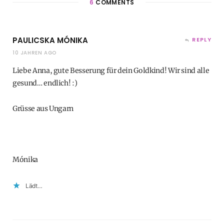
6
COMMENTS
PAULICSKA MÓNIKA
REPLY
10 JAHREN AGO
Liebe Anna, gute Besserung für dein Goldkind! Wir sind alle
gesund… endlich! :)
Grüsse aus Ungarn
Mónika
Lädt…