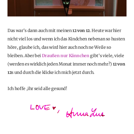
Das war's dann auch mit meinen
12 von 12
. Heute war hier
nicht viel los und wenn ich das Kindchen nebenan so husten
höre, glaube ich, das wird hier auch noch ne Weile so
bleiben. Aber bei
Draußen nur Kännchen
gibt's viele, viele
(werden es wirklich jeden Monat immer noch mehr?)
12 von
12
s und durch die klicke ich mich jetzt durch.
Ich hoffe ,ihr seid alle gesund!