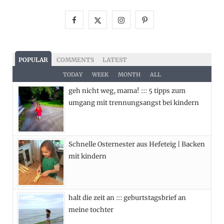
F
X
I
P
a
(
n
i
c
T
s
n
POPULAR
COMMENTS
LATEST
e
w
t
t
TODAY
WEEK
MONTH
ALL
geh nicht weg, mama! ::: 5 tipps zum
b
i
a
e
umgang mit trennungsangst bei kindern
o
t
g
r
o
t
r
e
Schnelle Osternester aus Hefeteig | Backen
k
e
a
s
mit kindern
r
m
t
)
halt die zeit an ::: geburtstagsbrief an
meine tochter