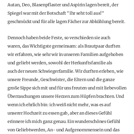
Autan, Deo, Blasenpflaster und Aspirin lagen bereit, der
Spiegel war mit der Botschaft "Ihr seht toll aus!"
geschmückt und für alle lagen Fächer zur Abkühlung bereit.
Dennoch haben beide Feste, so verschieden sie auch
waren, das Wichtigste gemeinsam: als Brautpaar durften
wir erfahren, wie sehr wir in unseren Familien aufgehoben
und geliebt werden, sowohl der Herkunftsfamilie als
auch der neuen Schwiegerfamilie. Wir durften erleben, wie
unsere Freunde, Geschwister, die Eltern und die ganze
große Sippe sich mit und für uns freuten und mit liebevollen
Überraschungen unsere Herzen zum Hüpfen brachten. Und
wenn ich ehrlich bin: ich weiß nicht mehr, was es auf
unserer Hochzeit zu essen gab, aber an dieses Gefühl
erinnere ich mich ganz genau. Ein wunderschönes Gefühl
von Geliebtwerden, An- und Aufgenommensein und das