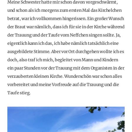
Meine Schwester hatte mir schon davon vorgeschwärmt,
und schon als ich morgens zum ersten Mal das Kirchelchen
betrat, war ich vollkommen hingerissen. Ein großer Wunsch
der Braut war nämlich, dass ich für sie in der Kirche während
der Trauung und der Taufe vom Neffchen singen sollte. Ja,
eigentlich kann ich das, ich habe nämlich tatsächlich eine
ausgebildete Stimme. Aber vor Ort durchgehen wollte ich es
doch, also traf ich mich, begleitet von Mann und Kindern
ein paar Stunden vor der Trauung mit dem Organisten in der
verzauberten kleinen Kirche. Wunderschön war schon alles
vorbereitet und meine Vorfreude auf die Trauung und die
Taufe stieg.