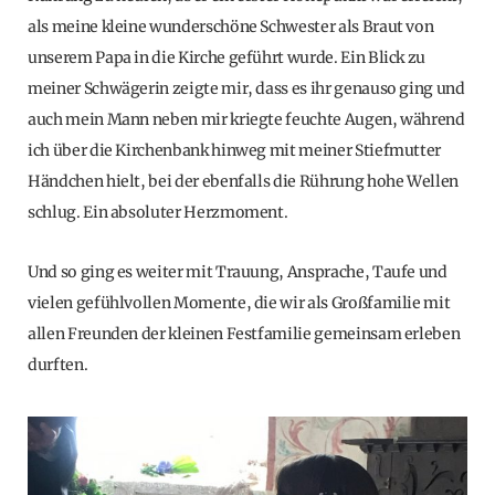
als meine kleine wunderschöne Schwester als Braut von
unserem Papa in die Kirche geführt wurde. Ein Blick zu
meiner Schwägerin zeigte mir, dass es ihr genauso ging und
auch mein Mann neben mir kriegte feuchte Augen, während
ich über die Kirchenbank hinweg mit meiner Stiefmutter
Händchen hielt, bei der ebenfalls die Rührung hohe Wellen
schlug. Ein absoluter Herzmoment.
Und so ging es weiter mit Trauung, Ansprache, Taufe und
vielen gefühlvollen Momente, die wir als Großfamilie mit
allen Freunden der kleinen Festfamilie gemeinsam erleben
durften.