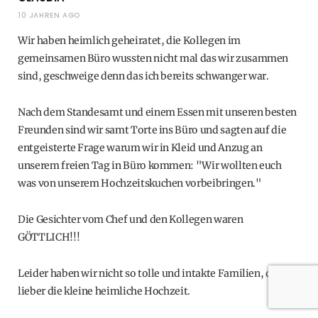
10 JAHREN AGO
Wir haben heimlich geheiratet, die Kollegen im
gemeinsamen Büro wussten nicht mal das wir zusammen
sind, geschweige denn das ich bereits schwanger war.
Nach dem Standesamt und einem Essen mit unseren besten
Freunden sind wir samt Torte ins Büro und sagten auf die
entgeisterte Frage warum wir in Kleid und Anzug an
unserem freien Tag in Büro kommen: "Wir wollten euch
was von unserem Hochzeitskuchen vorbeibringen."
Die Gesichter vom Chef und den Kollegen waren
GÖTTLICH!!!
Leider haben wir nicht so tolle und intakte Familien, daher
lieber die kleine heimliche Hochzeit.