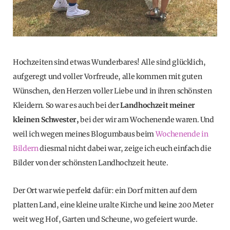
Hochzeiten sind etwas Wunderbares! Alle sind glücklich,
aufgeregt und voller Vorfreude, alle kommen mit guten
Wünschen, den Herzen voller Liebe und in ihren schönsten
Kleidern. So war es auch bei der
Landhochzeit meiner
kleinen Schwester,
bei der wir am Wochenende waren. Und
weil ich wegen meines Blogumbaus beim
Wochenende in
Bildern
diesmal nicht dabei war, zeige ich euch einfach die
Bilder von der schönsten Landhochzeit heute.
Der Ort war wie perfekt dafür: ein Dorf mitten auf dem
platten Land, eine kleine uralte Kirche und keine 200 Meter
weit weg Hof, Garten und Scheune, wo gefeiert wurde.