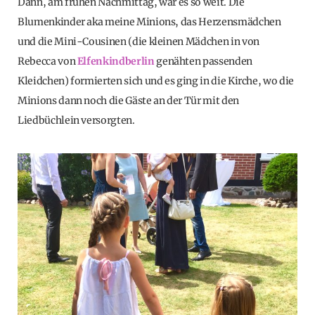
Dann, am frühen Nachmittag, war es so weit. Die
Blumenkinder aka meine Minions, das Herzensmädchen
und die Mini-Cousinen (die kleinen Mädchen in von
Rebecca von
Elfenkindberlin
genähten passenden
Kleidchen) formierten sich und es ging in die Kirche, wo die
Minions dann noch die Gäste an der Tür mit den
Liedbüchlein versorgten.