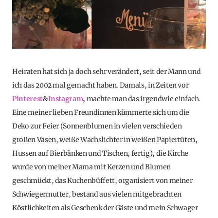
Heiraten hat sich ja doch sehr verändert, seit der Mann und
ich das 2002 mal gemacht haben. Damals, in Zeiten vor
Pinterest
&
Instagram
,
machte man das irgendwie einfach.
Eine meiner lieben Freundinnen kümmerte sich um die
Deko zur Feier (Sonnenblumen in vielen verschieden
großen Vasen, weiße Wachslichter in weißen Papiertüten,
Hussen auf Bierbänken und Tischen, fertig), die Kirche
wurde von meiner Mama mit Kerzen und Blumen
geschmückt, das Kuchenbüffett, organisiert von meiner
Schwiegermutter, bestand aus vielen mitgebrachten
Köstlichkeiten als Geschenk der Gäste und mein Schwager