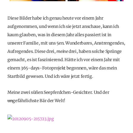
Diese Bilder habe ich genau heute vor einem Jahr
aufgenommen, und wenn ich sie jetzt anschaue, kann ich
kaum glauben, was in diesem Jahr alles passiert ist in
unserer Familie, mit uns 5en. Wunderbares, Anstrengendes,
Aufregendes. Diese drei,
meine
drei, haben solche Sprünge
gemacht, es ist faszinierend. Hätte ich vor einem Jahr mit
einem 365-days-Fotoprojekt begonnen, wäre das mein
Startbild gewesen. Und ich wäre jetzt fertig.
Meine zwei süßen Seepferdchen-Gesichter. Und der
un
gefährlichste Bär der Welt!