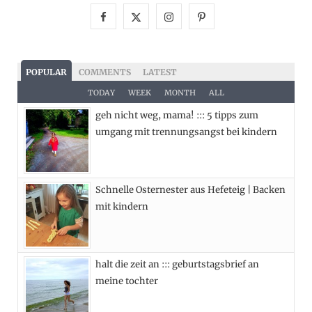
F
X
I
P
a
(
n
i
c
T
s
n
POPULAR
COMMENTS
LATEST
e
w
t
t
TODAY
WEEK
MONTH
ALL
geh nicht weg, mama! ::: 5 tipps zum
b
i
a
e
umgang mit trennungsangst bei kindern
o
t
g
r
o
t
r
e
Schnelle Osternester aus Hefeteig | Backen
k
e
a
s
mit kindern
r
m
t
)
halt die zeit an ::: geburtstagsbrief an
meine tochter