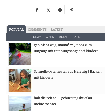
F
X
I
P
a
(
n
i
c
T
s
n
POPULAR
COMMENTS
LATEST
e
w
t
t
TODAY
WEEK
MONTH
ALL
geh nicht weg, mama! ::: 5 tipps zum
b
i
a
e
umgang mit trennungsangst bei kindern
o
t
g
r
o
t
r
e
Schnelle Osternester aus Hefeteig | Backen
k
e
a
s
mit kindern
r
m
t
)
halt die zeit an ::: geburtstagsbrief an
meine tochter