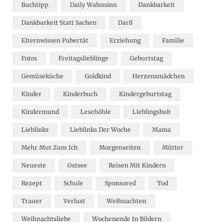
Buchtipp
Daily Wahnsinn
Dankbarkeit
Dankbarkeit Statt Sachen
Darß
Elternwissen Pubertät
Erziehung
Familie
Fotos
Freitagslieblinge
Geburtstag
Gemüseküche
Goldkind
Herzensmädchen
Kinder
Kinderbuch
Kindergeburtstag
Kindermund
Lesehöhle
Lieblingsbub
Lieblinks
Lieblinks Der Woche
Mama
Mehr Mut Zum Ich
Morgenseiten
Mütter
Neueste
Ostsee
Reisen Mit Kindern
Rezept
Schule
Sponsored
Tod
Trauer
Verlust
Weihnachten
Weihnachtsliebe
Wochenende In Bildern