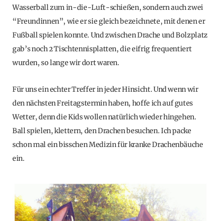
Wasserball zum in-die-Luft-schießen, sondern auch zwei
“Freundinnen”, wie er sie gleich bezeichnete, mit denen er
Fußball spielen konnte. Und zwischen Drache und Bolzplatz
gab’s noch 2 Tischtennisplatten, die eifrig frequentiert
wurden, so lange wir dort waren.
Für uns ein echter Treffer in jeder Hinsicht. Und wenn wir
den nächsten Freitagstermin haben, hoffe ich auf gutes
Wetter, denn die Kids wollen natürlich wieder hingehen.
Ball spielen, klettern, den Drachen besuchen. Ich packe
schon mal ein bisschen Medizin für kranke Drachenbäuche
ein.