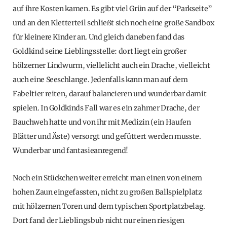
auf ihre Kosten kamen. Es gibt viel Grün auf der “Parkseite”
und an den Kletterteil schließt sich noch eine große Sandbox
für kleinere Kinder an. Und gleich daneben fand das
Goldkind seine Lieblingsstelle: dort liegt ein großer
hölzerner Lindwurm, viellelicht auch ein Drache, vielleicht
auch eine Seeschlange. Jedenfalls kann man auf dem
Fabeltier reiten, darauf balancieren und wunderbar damit
spielen. In Goldkinds Fall war es ein zahmer Drache, der
Bauchweh hatte und von ihr mit Medizin (ein Haufen
Blätter und Äste) versorgt und gefüttert werden musste.
Wunderbar und fantasieanregend!
Noch ein Stückchen weiter erreicht man einen von einem
hohen Zaun eingefassten, nicht zu großen Ballspielplatz
mit hölzernen Toren und dem typischen Sportplatzbelag.
Dort fand der Lieblingsbub nicht nur einen riesigen