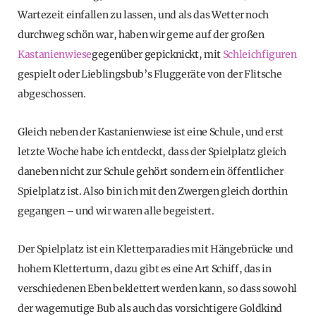
Wartezeit einfallen zu lassen, und als das Wetter noch
durchweg schön war, haben wir gerne auf der großen
Kastanienwiese
gegenüber gepicknickt, mit
Schleichfiguren
gespielt oder Lieblingsbub’s Fluggeräte von der Flitsche
abgeschossen.
Gleich neben der Kastanienwiese ist eine Schule, und erst
letzte Woche habe ich entdeckt, dass der Spielplatz gleich
daneben nicht zur Schule gehört sondern ein öffentlicher
Spielplatz ist. Also bin ich mit den Zwergen gleich dorthin
gegangen – und wir waren alle begeistert.
Der Spielplatz ist ein Kletterparadies mit Hängebrücke und
hohem Kletterturm, dazu gibt es eine Art Schiff, das in
verschiedenen Eben beklettert werden kann, so dass sowohl
der wagemutige Bub als auch das vorsichtigere Goldkind