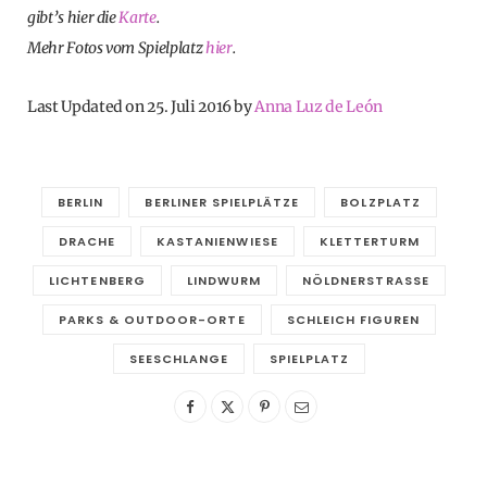
gibt’s hier die
Karte
.
Mehr Fotos vom Spielplatz
hier
.
Last Updated on 25. Juli 2016 by
Anna Luz de León
BERLIN
BERLINER SPIELPLÄTZE
BOLZPLATZ
DRACHE
KASTANIENWIESE
KLETTERTURM
LICHTENBERG
LINDWURM
NÖLDNERSTRASSE
PARKS & OUTDOOR-ORTE
SCHLEICH FIGUREN
SEESCHLANGE
SPIELPLATZ