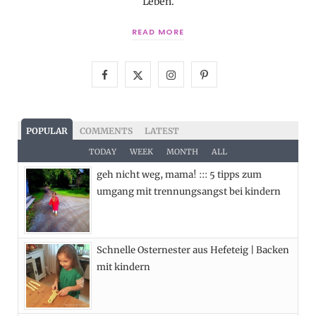
Leben.
READ MORE
F
X
I
P
a
(
n
i
c
T
s
n
POPULAR
COMMENTS
LATEST
e
w
t
t
TODAY
WEEK
MONTH
ALL
geh nicht weg, mama! ::: 5 tipps zum
b
i
a
e
umgang mit trennungsangst bei kindern
o
t
g
r
o
t
r
e
Schnelle Osternester aus Hefeteig | Backen
k
e
a
s
mit kindern
r
m
t
)