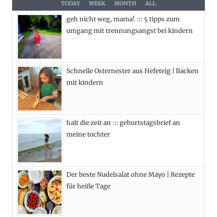
e
w
t
t
TODAY
WEEK
MONTH
ALL
geh nicht weg, mama! ::: 5 tipps zum
b
i
a
e
umgang mit trennungsangst bei kindern
o
t
g
r
o
t
r
e
Schnelle Osternester aus Hefeteig | Backen
k
e
a
s
mit kindern
r
m
t
)
halt die zeit an ::: geburtstagsbrief an
meine tochter
Der beste Nudelsalat ohne Mayo | Rezepte
für heiße Tage