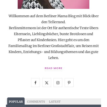
Willkommen auf dem Berliner Mama Blog mit Blick über
den Tellerrand.
Berlinmittemom ist der Ort für authentische Texte übers
Elternsein, Lieblingsbücher, bunte Brotdosen und
Pflaster auf Kinderknien. Hier geht es um den
Familienalltag im Berliner Großstadtflair, um Reisen mit
Kindern, Erziehungs- und Bildungsthemen und das gute
Leben.
READ MORE
F
X
I
P
a
(
n
i
c
T
s
n
POPULAR
COMMENTS
LATEST