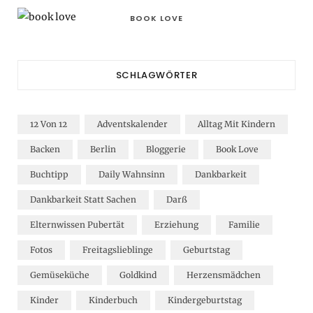
BOOK LOVE
SCHLAGWÖRTER
12 Von 12
Adventskalender
Alltag Mit Kindern
Backen
Berlin
Bloggerie
Book Love
Buchtipp
Daily Wahnsinn
Dankbarkeit
Dankbarkeit Statt Sachen
Darß
Elternwissen Pubertät
Erziehung
Familie
Fotos
Freitagslieblinge
Geburtstag
Gemüseküche
Goldkind
Herzensmädchen
Kinder
Kinderbuch
Kindergeburtstag