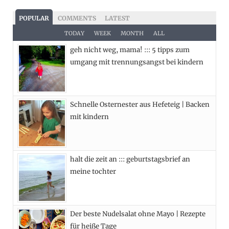
c
T
s
n
POPULAR
COMMENTS
LATEST
e
w
t
t
TODAY
WEEK
MONTH
ALL
geh nicht weg, mama! ::: 5 tipps zum
b
i
a
e
umgang mit trennungsangst bei kindern
o
t
g
r
o
t
r
e
Schnelle Osternester aus Hefeteig | Backen
k
e
a
s
mit kindern
r
m
t
)
halt die zeit an ::: geburtstagsbrief an
meine tochter
Der beste Nudelsalat ohne Mayo | Rezepte
für heiße Tage