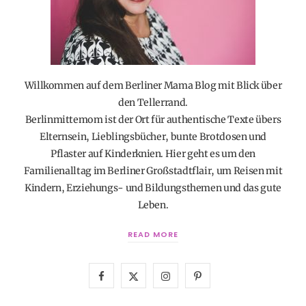
Willkommen auf dem Berliner Mama Blog mit Blick über
den Tellerrand.
Berlinmittemom ist der Ort für authentische Texte übers
Elternsein, Lieblingsbücher, bunte Brotdosen und
Pflaster auf Kinderknien. Hier geht es um den
Familienalltag im Berliner Großstadtflair, um Reisen mit
Kindern, Erziehungs- und Bildungsthemen und das gute
Leben.
READ MORE
F
X
I
P
a
(
n
i