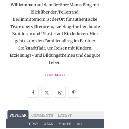
Willkommen auf dem Berliner Mama Blog mit
Blick über den Tellerrand.
Berlinmittemom ist der Ort für authentische
Texte übers Elternsein, Lieblingsbücher, bunte
Brotdosen und Pflaster auf Kinderknien. Hier
geht es um den Familienalltag im Berliner
Großstadtflair, um Reisen mit Kindern,
Erziehungs- und Bildungsthemen und das gute
Leben.
READ MORE
F
X
I
P
a
(
n
i
c
T
s
n
POPULAR
COMMENTS
LATEST
e
w
t
t
TODAY
WEEK
MONTH
ALL