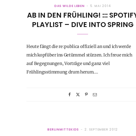
DAS WILDE LEBEN
5. MAI 2014
AB IN DEN FRÜHLING! ::: SPOTIF
PLAYLIST – DIVE INTO SPRING
Heute fängt die re:publica offiziell an und ich werde
mich kopfüber ins Getümmel stürzen. Ich freue mich
auf Begegnungen, Vorträge und ganz viel
Frühlingsstimmung drum herum.…
BERLINMITTEKIDS
2. SEPTEMBER 2012