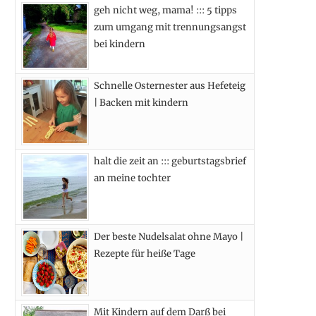
geh nicht weg, mama! ::: 5 tipps
b
i
a
e
zum umgang mit trennungsangst
o
t
g
r
bei kindern
o
t
r
e
Schnelle Osternester aus Hefeteig
k
e
a
s
| Backen mit kindern
r
m
t
)
halt die zeit an ::: geburtstagsbrief
an meine tochter
Der beste Nudelsalat ohne Mayo |
Rezepte für heiße Tage
Mit Kindern auf dem Darß bei