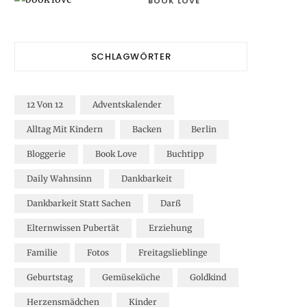
BOOK LOVE
SCHLAGWÖRTER
12 Von 12
Adventskalender
Alltag Mit Kindern
Backen
Berlin
Bloggerie
Book Love
Buchtipp
Daily Wahnsinn
Dankbarkeit
Dankbarkeit Statt Sachen
Darß
Elternwissen Pubertät
Erziehung
Familie
Fotos
Freitagslieblinge
Geburtstag
Gemüseküche
Goldkind
Herzensmädchen
Kinder