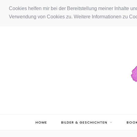
F
I
P
Cookies helfen mir bei der Bereitstellung meiner Inhalte u
Verwendung von Cookies zu. Weitere Informationen zu Coo
a
n
i
c
s
n
e
t
t
b
a
e
o
g
r
o
r
e
k
a
s
m
t
HOME
BILDER & GESCHICHTEN
BOOK