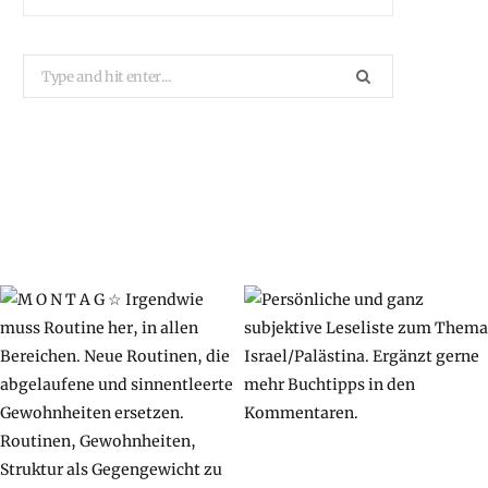
Search
for: