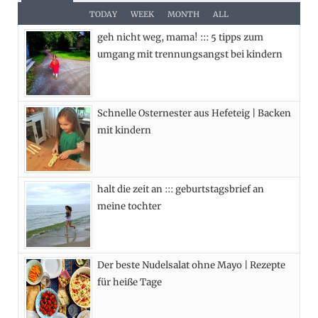
e
w
t
t
TODAY
WEEK
MONTH
ALL
geh nicht weg, mama! ::: 5 tipps zum
b
i
a
e
umgang mit trennungsangst bei kindern
o
t
g
r
o
t
r
e
Schnelle Osternester aus Hefeteig | Backen
k
e
a
s
mit kindern
r
m
t
)
halt die zeit an ::: geburtstagsbrief an
meine tochter
Der beste Nudelsalat ohne Mayo | Rezepte
für heiße Tage