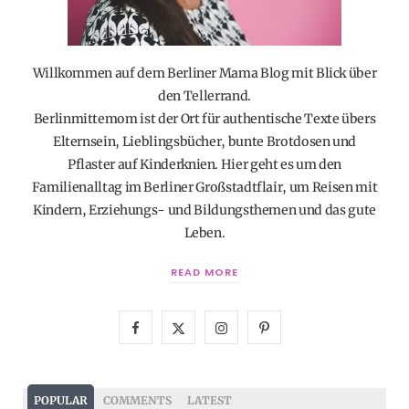
Willkommen auf dem Berliner Mama Blog mit Blick über
den Tellerrand.
Berlinmittemom ist der Ort für authentische Texte übers
Elternsein, Lieblingsbücher, bunte Brotdosen und
Pflaster auf Kinderknien. Hier geht es um den
Familienalltag im Berliner Großstadtflair, um Reisen mit
Kindern, Erziehungs- und Bildungsthemen und das gute
Leben.
READ MORE
F
X
I
P
a
(
n
i
c
T
s
n
POPULAR
COMMENTS
LATEST