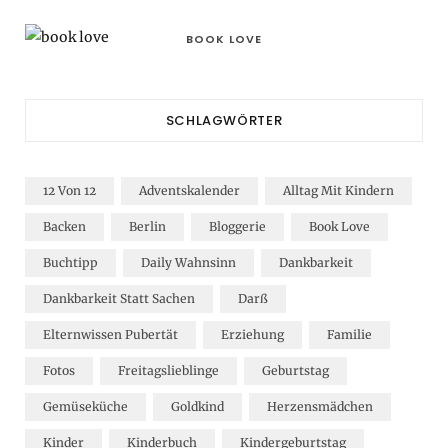
BOOK LOVE
SCHLAGWÖRTER
12 Von 12
Adventskalender
Alltag Mit Kindern
Backen
Berlin
Bloggerie
Book Love
Buchtipp
Daily Wahnsinn
Dankbarkeit
Dankbarkeit Statt Sachen
Darß
Elternwissen Pubertät
Erziehung
Familie
Fotos
Freitagslieblinge
Geburtstag
Gemüseküche
Goldkind
Herzensmädchen
Kinder
Kinderbuch
Kindergeburtstag