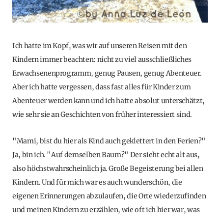
Ich hatte im Kopf, was wir auf unseren Reisen mit den
Kindern immer beachten: nicht zu viel ausschließliches
Erwachsenenprogramm, genug Pausen, genug Abenteuer.
Aber ich hatte vergessen, dass fast alles für Kinder zum
Abenteuer werden kann und ich hatte absolut unterschätzt,
wie sehr sie an Geschichten von früher interessiert sind.
"Mami, bist du hier als Kind auch geklettert in den Ferien?"
Ja, bin ich. "Auf demselben Baum?" Der sieht echt alt aus,
also höchstwahrscheinlich ja. Große Begeisterung bei allen
Kindern. Und für mich war es auch wunderschön, die
eigenen Erinnerungen abzulaufen, die Orte wiederzufinden
und meinen Kindern zu erzählen, wie oft ich hier war, was