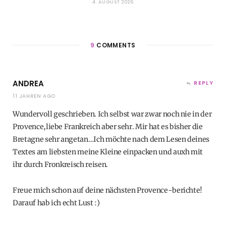
4. AUGUST 2026
9
COMMENTS
ANDREA
REPLY
11 JAHREN AGO
Wundervoll geschrieben. Ich selbst war zwar noch nie in der
Provence,liebe Frankreich aber sehr. Mir hat es bisher die
Bretagne sehr angetan…Ich möchte nach dem Lesen deines
Textes am liebsten meine Kleine einpacken und auxh mit
ihr durch Fronkreisch reisen.
Freue mich schon auf deine nächsten Provence-berichte!
Darauf hab ich echt Lust :)