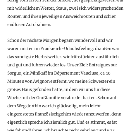
mit widerlichem Wetter, Staus, zwei sich widersprechenden
Routen und ihren jeweiligen Ausweichrouten und schier
endlosen Autobahnen.
Schon der nächste Morgen begann wundervoll und wir
waren mitten im Frankreich-Urlaubsfeeling: draußen war
das sonnigste Herbstwetter, wir frühstückten ausführlich
und gut und fuhren wieder los. Unser Ziel: Entraigues sur
Sorgue, ein Minikaff im Département Vaucluse, ca. 10
Minuten von Avignon entfernt, wo meine Schwester ein
großes Haus gefunden hatte, in dem wir uns für diese
Woche mit der Großfamilie verabredet hatten. Schon auf
dem Weg dorthin war ich glückselig, mein leicht
eingerostetes Französischgehirn wieder anzuwerfen, denn
eigentlich spreche ich ziemlich gut. Und es stimmt, es ist
wie fahrradfahren: ich brauchte nicht sehr lang und war