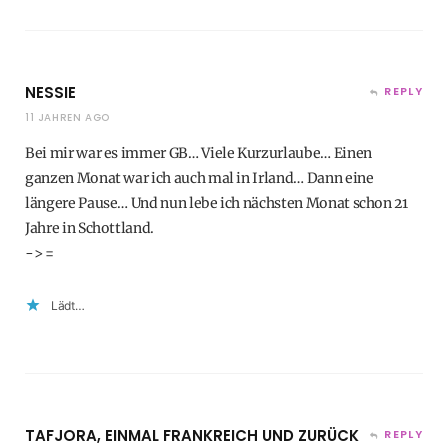
NESSIE
REPLY
11 JAHREN AGO
Bei mir war es immer GB… Viele Kurzurlaube… Einen
ganzen Monat war ich auch mal in Irland… Dann eine
längere Pause… Und nun lebe ich nächsten Monat schon 21
Jahre in Schottland.
-> =
Lädt…
TAFJORA, EINMAL FRANKREICH UND ZURÜCK
REPLY