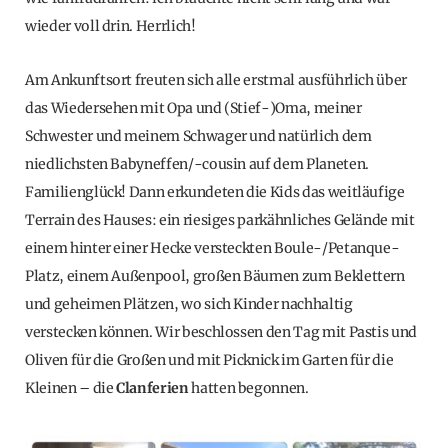
wieder voll drin. Herrlich!
Am Ankunftsort freuten sich alle erstmal ausführlich über
das Wiedersehen mit Opa und (Stief-)Oma, meiner
Schwester und meinem Schwager und natürlich dem
niedlichsten Babyneffen/-cousin auf dem Planeten.
Familienglück! Dann erkundeten die Kids das weitläufige
Terrain des Hauses: ein riesiges parkähnliches Gelände mit
einem hinter einer Hecke versteckten Boule-/Petanque-
Platz, einem Außenpool, großen Bäumen zum Beklettern
und geheimen Plätzen, wo sich Kinder nachhaltig
verstecken können. Wir beschlossen den Tag mit Pastis und
Oliven für die Großen und mit Picknick im Garten für die
Kleinen – die
Clanferien
hatten begonnen.