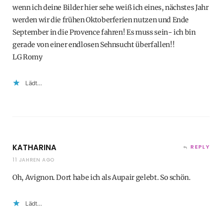
wenn ich deine Bilder hier sehe weiß ich eines, nächstes Jahr
werden wir die frühen Oktoberferien nutzen und Ende
September in die Provence fahren! Es muss sein- ich bin
gerade von einer endlosen Sehnsucht überfallen!!
LG Romy
Lädt…
KATHARINA
REPLY
11 JAHREN AGO
Oh, Avignon. Dort habe ich als Aupair gelebt. So schön.
Lädt…