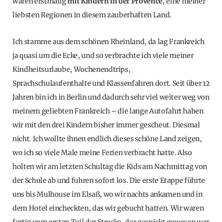
waren erstmalig
mit Kindern in der Provence
, eine meiner
liebsten Regionen in diesem zauberhaften Land.
Ich stamme aus dem schönen Rheinland, da lag Frankreich
ja quasi um die Ecke, und so verbrachte ich viele meiner
Kindheitsurlaube, Wochenendtrips,
Sprachschulaufenthalte und Klassenfahren dort. Seit über 12
Jahren bin ich in Berlin und dadurch sehr viel weiter weg von
meinem geliebten Frankreich – die lange Autofahrt haben
wir mit den drei Kindern bisher immer gescheut. Diesmal
nicht. Ich wollte ihnen endlich dieses schöne Land zeigen,
wo ich so viele Male meine Ferien verbracht hatte. Also
holten wir am letzten Schultag die Kids am Nachmittag von
der Schule ab und fuhren sofort los. Die erste Etappe führte
uns bis Mulhouse im Elsaß, wo wir nachts ankamen und in
dem Hotel eincheckten, das wir gebucht hatten. Wir waren
fertig vom ersten Teil der Strecke, der gespickt gewesen war