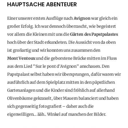
HAUPTSACHE ABENTEUER
Einer unserer ersten Ausflüge nach
Avignon
war gleich ein
großer Erfolg. Ich war dennoch überrascht, wie begeistert
vor allem die Kleinen mit uns die
Gärten des Papstpalastes
hoch über der Stadt erkundeten. Die Aussicht von da oben
ist großartig und wir konnten uns zusammen den
Mont Ventoux
und die geborstene Brücke mitten im Fluss
aus dem Lied "Sur le pont d'Avignon" anschauen. Den
Papstpalast selbst haben wir übersprungen, dafür waren wir
ausführlich auf dem Spielplatz mitten in den päpstlichen
Gartenanlagen und die Kinder sind fröhlich auf allerhand
Olivenbäume gekraxelt, über Mauern balanciert und haben
sich gegenseitig fotografiert – daher auch die
eigenwilligen… ääh.. Winkel auf manchen der Bilder.