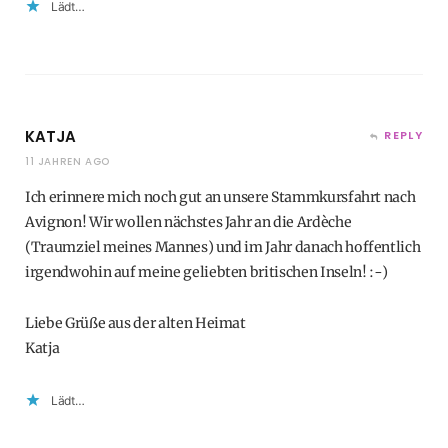
Lädt…
KATJA
REPLY
11 JAHREN AGO
Ich erinnere mich noch gut an unsere Stammkursfahrt nach
Avignon! Wir wollen nächstes Jahr an die Ardèche
(Traumziel meines Mannes) und im Jahr danach hoffentlich
irgendwohin auf meine geliebten britischen Inseln! :-)
Liebe Grüße aus der alten Heimat
Katja
Lädt…