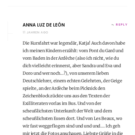
ANNA LUZ DE LEÓN
REPLY
11 JAHREN AGO
Die Kursfahrt war legendär, Katja! Auch davon habe
ich meinen Kindern erzählt: vom Pont du Gard und
vom Baden in der Ardèche (also ich nicht, wie du
dich vielleicht erinnerst, aber Sandra und Eva und
Doro und wer noch…?), von unserem lieben
Deutschlehrer, einem echten Gelehrten, der Geige
spielte, an der Ardèche beim Picknick den
Zeichenblock zückte uns aus den Texten der
Exilliteraten vorlas im Bus. Und von der
scheußlichsten Unterkunft der Welt und dem
scheußlichsten Essen dort. Und von Les Beaux, wo
wir fast weggeflogen sind und und und…. Ich geh
mir jetzt die Fotos anschauen. Liebste Grüße in die