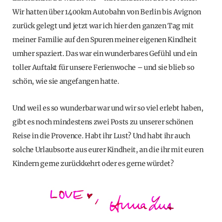
Wir hatten über 1400km Autobahn von Berlin bis Avignon
zurück gelegt und jetzt war ich hier den ganzen Tag mit
meiner Familie auf den Spuren meiner eigenen Kindheit
umher spaziert. Das war ein wunderbares Gefühl und ein
toller Auftakt für unsere Ferienwoche – und sie blieb so
schön, wie sie angefangen hatte.
Und weil es so wunderbar war und wir so viel erlebt haben,
gibt es noch mindestens zwei Posts zu unserer schönen
Reise in die Provence. Habt ihr Lust? Und habt ihr auch
solche Urlaubsorte aus eurer Kindheit, an die ihr mit euren
Kindern gerne zurückkehrt oder es gerne würdet?