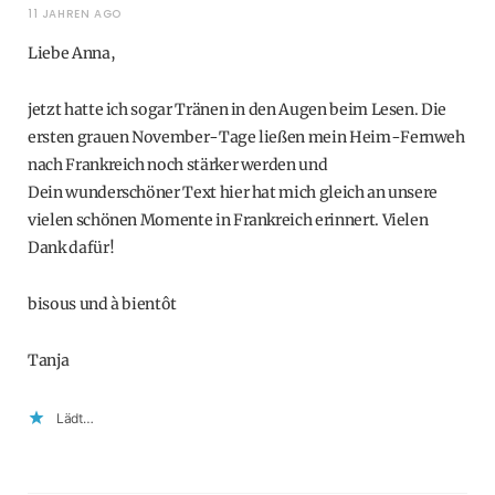
11 JAHREN AGO
Liebe Anna,
jetzt hatte ich sogar Tränen in den Augen beim Lesen. Die
ersten grauen November-Tage ließen mein Heim-Fernweh
nach Frankreich noch stärker werden und
Dein wunderschöner Text hier hat mich gleich an unsere
vielen schönen Momente in Frankreich erinnert. Vielen
Dank dafür!
bisous und à bientôt
Tanja
Lädt…