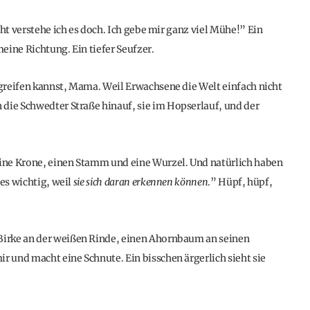
ht verstehe ich es doch. Ich gebe mir ganz viel Mühe!” Ein
eine Richtung. Ein tiefer Seufzer.
egreifen kannst, Mama. Weil Erwachsene die Welt einfach nicht
die Schwedter Straße hinauf, sie im Hopserlauf, und der
ine Krone, einen Stamm und eine Wurzel. Und natürlich haben
les wichtig, weil
sie sich daran erkennen können
.” Hüpf, hüpf,
Birke an der weißen Rinde, einen Ahornbaum an seinen
r und macht eine Schnute. Ein bisschen ärgerlich sieht sie