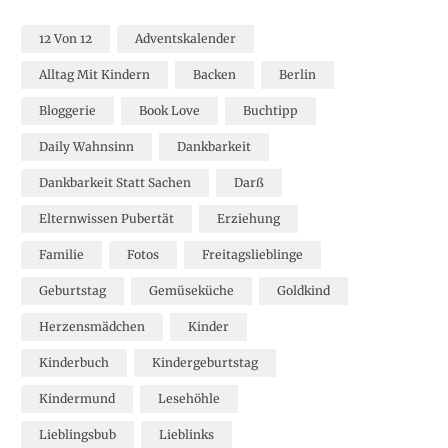
12 Von 12
Adventskalender
Alltag Mit Kindern
Backen
Berlin
Bloggerie
Book Love
Buchtipp
Daily Wahnsinn
Dankbarkeit
Dankbarkeit Statt Sachen
Darß
Elternwissen Pubertät
Erziehung
Familie
Fotos
Freitagslieblinge
Geburtstag
Gemüseküche
Goldkind
Herzensmädchen
Kinder
Kinderbuch
Kindergeburtstag
Kindermund
Lesehöhle
Lieblingsbub
Lieblinks