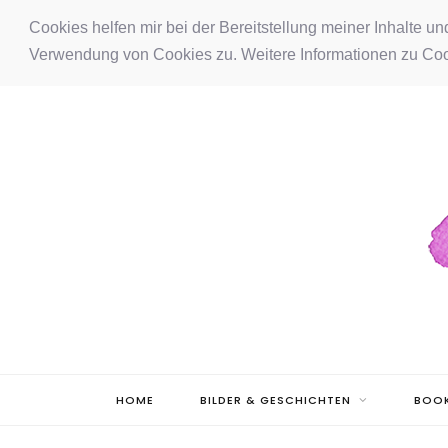
F
I
P
Cookies helfen mir bei der Bereitstellung meiner Inhalte u
Verwendung von Cookies zu. Weitere Informationen zu Coo
a
n
i
c
s
n
e
t
t
b
a
e
o
g
r
o
r
e
k
a
s
m
t
HOME
BILDER & GESCHICHTEN
BOOK