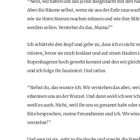
“Nein, wir haben uns das ja nur ausgedacht mit den Na
Aber die Bäume selbst, wenn sie aus der Erde raus wac
wie sie ihren Stamm machen müssen und wie ihre Blätte
werden sollen. Verstehst du das, Mama?”
Ich schüttele den Kopf und gebe zu, dass ich es nicht v
trösten, bevor sie mich loslässt und auf einen Haufen
Kopenhagener hoch geweht kommt und den wir gleich er
und ich folge ihr fasziniert. Und ratlos.
“Siehst du, das wusste ich. Wir verstehen das aber, wei
erkennen uns an der Wurzel. Und dann weiß ich wer ich
weiß es auch. Nicht, weil ihr uns so genannt habt oder
Kita besprochen, meine Freundinnen und ich. Wir wissen
verstehst!”
Und weg ist sie, geht in die Hocke und streckt die Ha