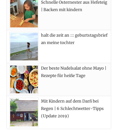
Schnelle Osternester aus Hefeteig
k
e
a
s
| Backen mit kindern
r
m
t
)
halt die zeit an ::: geburtstagsbrief
an meine tochter
Der beste Nudelsalat ohne Mayo |
Rezepte für heiße Tage
Mit Kindern auf dem Darß bei
Regen | 6 Schlechtwetter-Tipps
(Update 2019)