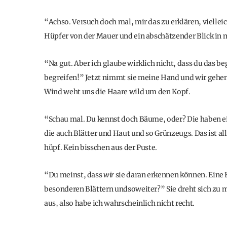
“Achso. Versuch doch mal, mir das zu erklären, vielleic
Hüpfer von der Mauer und ein abschätzender Blick in m
“Na gut. Aber ich glaube wirklich nicht, dass du das b
begreifen!” Jetzt nimmt sie meine Hand und wir gehen 
Wind weht uns die Haare wild um den Kopf.
“Schau mal. Du kennst doch Bäume, oder? Die haben e
die auch Blätter und Haut und so Grünzeugs. Das ist al
hüpf. Kein bisschen aus der Puste.
“Du meinst, dass
wir
sie daran erkennen können. Eine 
besonderen Blättern undsoweiter?” Sie dreht sich zu mi
aus, also habe ich wahrscheinlich nicht recht.