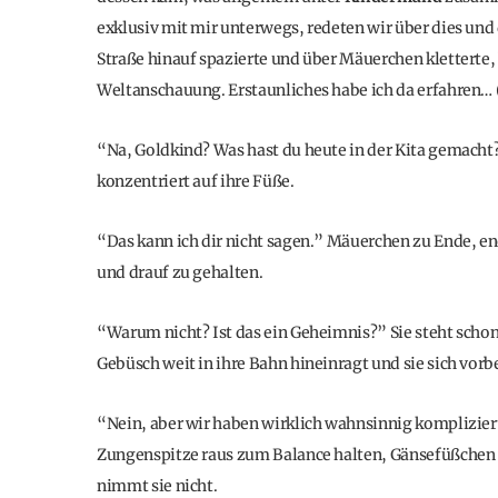
exklusiv mit mir unterwegs, redeten wir über dies un
Straße hinauf spazierte und über Mäuerchen kletterte, 
Weltanschauung. Erstaunliches habe ich da erfahren
“Na, Goldkind? Was hast du heute in der Kita gemacht?
konzentriert auf ihre Füße.
“Das kann ich dir nicht sagen.” Mäuerchen zu Ende, e
und drauf zu gehalten.
“Warum nicht? Ist das ein Geheimnis?” Sie steht schon 
Gebüsch weit in ihre Bahn hineinragt und sie sich vorb
“Nein, aber wir haben wirklich wahnsinnig komplizier
Zungenspitze raus zum Balance halten, Gänsefüßchen 
nimmt sie nicht.