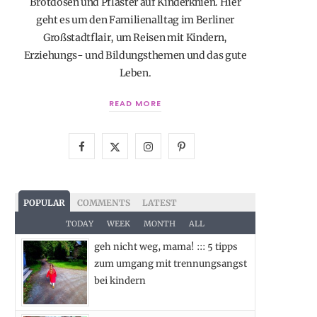
Brotdosen und Pflaster auf Kinderknien. Hier
geht es um den Familienalltag im Berliner
Großstadtflair, um Reisen mit Kindern,
Erziehungs- und Bildungsthemen und das gute
Leben.
READ MORE
F
X
I
P
a
(
n
i
c
T
s
n
POPULAR
COMMENTS
LATEST
e
w
t
t
TODAY
WEEK
MONTH
ALL
geh nicht weg, mama! ::: 5 tipps
b
i
a
e
zum umgang mit trennungsangst
o
t
g
r
bei kindern
o
t
r
e