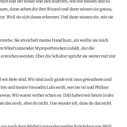
men und der Rinde und den Blättern, wie die heißen und so.
hsen, dann sehen die ihre Wurzel und dann wissen sie genau,
r. Weil sie sich daran
erkennen
. Und dann wissen sie, wie sie
erstehe. Sie streichelt meine Hand kurz, als wollte sie mich
 im Wind tanzender Styroporbrocken zuhält, der die
reichen werden. Über die Schulter spricht sie weiter mit mir
l wir
klein
sind. Wir sind auch grade erst raus gewachsen und
 bin und meine Freundin Lulu weiß, wer sie ist und Philine
 sowas. Wir waren vorher schon so. DAS haben wir heute in der
 das noch, aber du nicht. Das wusste ich, dass du das nicht
nd aus nach dem Wirbel tanzender weißer Bröckchen von Müll,