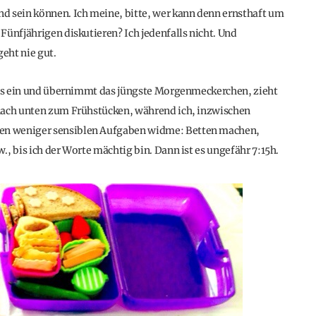
d sein können. Ich meine, bitte, wer kann denn ernsthaft um
Fünfjährigen diskutieren? Ich jedenfalls nicht. Und
eht nie gut.
tens ein und übernimmt das jüngste Morgenmeckerchen, zieht
 nach unten zum Frühstücken, während ich, inzwischen
en weniger sensiblen Aufgaben widme: Betten machen,
, bis ich der Worte mächtig bin. Dann ist es ungefähr 7:15h.