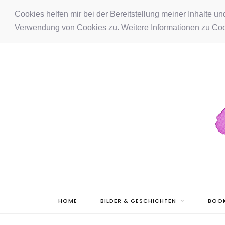
F
I
P
Cookies helfen mir bei der Bereitstellung meiner Inhalte u
Verwendung von Cookies zu. Weitere Informationen zu Coo
a
n
i
c
s
n
e
t
t
b
a
e
o
g
r
o
r
e
k
a
s
m
t
HOME
BILDER & GESCHICHTEN
BOOK