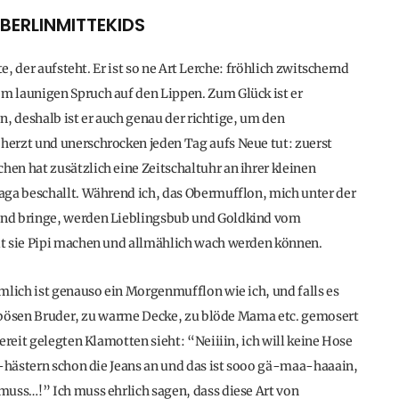
 BERLINMITTEKIDS
e, der aufsteht. Er ist so ne Art Lerche: fröhlich zwitschernd
 launigen Spruch auf den Lippen. Zum Glück ist er
, deshalb ist er auch genau der richtige, um den
erzt und unerschrocken jeden Tag aufs Neue tut: zuerst
en hat zusätzlich eine Zeitschaltuhr an ihrer kleinen
aga beschallt. Während ich, das Obermufflon, mich unter der
and bringe, werden Lieblingsbub und Goldkind vom
it sie Pipi machen und allmählich wach werden können.
mlich ist genauso ein Morgenmufflon wie ich, und falls es
zu bösen Bruder, zu warme Decke, zu blöde Mama etc. gemosert
ereit gelegten Klamotten sieht: “Neiiiin, ich will keine Hose
ä-hästern schon die Jeans an und das ist sooo gä-maa-haaain,
muss…!” Ich muss ehrlich sagen, dass diese Art von