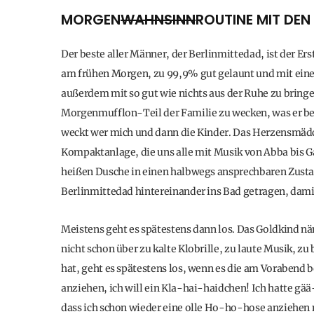
MORGEN
WAHNSINN
ROUTINE MIT DEN
Der beste aller Männer, der Berlinmittedad, ist der Erst
am frühen Morgen, zu 99,9% gut gelaunt und mit einem
außerdem mit so gut wie nichts aus der Ruhe zu bringen
Morgenmufflon-Teil der Familie zu wecken, was er beh
weckt wer mich und dann die Kinder. Das Herzensmädch
Kompaktanlage, die uns alle mit Musik von Abba bis G
heißen Dusche in einen halbwegs ansprechbaren Zust
Berlinmittedad hintereinander ins Bad getragen, dam
Meistens geht es spätestens dann los. Das Goldkind nä
nicht schon über zu kalte Klobrille, zu laute Musik, 
hat, geht es spätestens los, wenn es die am Vorabend b
anziehen, ich will ein Kla-hai-haidchen! Ich hatte gä
dass ich schon wieder eine olle Ho-ho-hose anziehen 