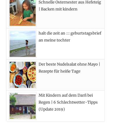
Schnelle Osternester aus Hefeteig
k
e
a
s
| Backen mit kindern
r
m
t
)
halt die zeit an ::: geburtstagsbrief
an meine tochter
Der beste Nudelsalat ohne Mayo |
Rezepte für heiße Tage
Mit Kindern auf dem Darß bei
Regen | 6 Schlechtwetter-Tipps
(Update 2019)