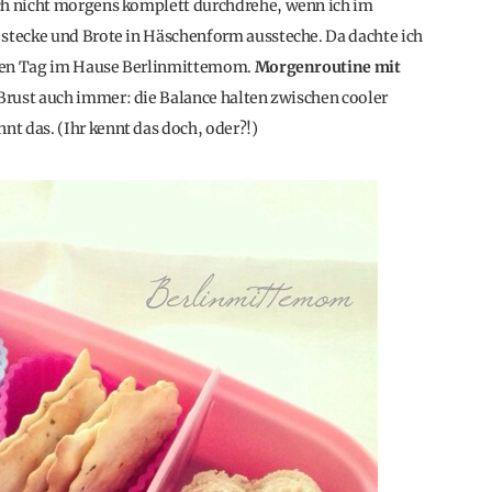
ch nicht morgens komplett durchdrehe, wenn ich im
 stecke und Brote in Häschenform aussteche. Da dachte ich
n den Tag im Hause Berlinmittemom.
Morgenroutine mit
 Brust auch immer: die Balance halten zwischen cooler
t das. (Ihr kennt das doch, oder?!)