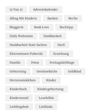
12 Von 12
Adventskalender
Alltag Mit Kindern
Backen
Berlin
Bloggerie
Book Love
Buchtipp
Daily Wahnsinn
Dankbarkeit
Dankbarkeit Statt Sachen
Darß
Elternwissen Pubertät
Erziehung
Familie
Fotos
Freitagslieblinge
Geburtstag
Gemüseküche
Goldkind
Herzensmädchen
Kinder
Kinderbuch
Kindergeburtstag
Kindermund
Lesehöhle
Lieblingsbub
Lieblinks