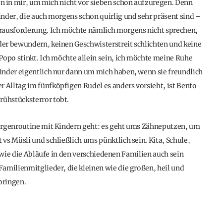
 in mir, um mich nicht vor sieben schon aufzuregen. Denn
nder, die auch morgens schon quirlig und sehr präsent sind –
erausforderung. Ich möchte nämlich morgens nicht sprechen,
er bewundern, keinen Geschwisterstreit schlichten und keine
Popo stinkt. Ich möchte allein sein, ich möchte meine Ruhe
inder eigentlich nur dann um mich haben, wenn sie freundlich
Alltag im fünfköpfigen Rudel es anders vorsieht, ist Bento-
ühstücksterror tobt.
Morgenroutine mit Kindern geht: es geht ums Zähneputzen, um
vs Müsli und schließlich ums pünktlich sein. Kita, Schule,
, wie die Abläufe in den verschiedenen Familien auch sein
amilienmitglieder, die kleinen wie die großen, heil und
bringen.