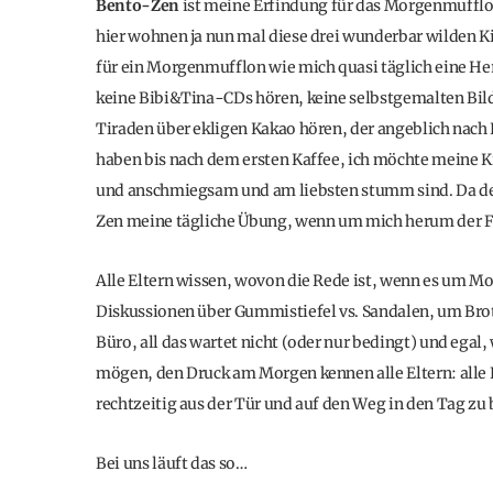
Bento-Zen
ist meine Erfindung für das Morgenmufflon
hier wohnen ja nun mal diese drei wunderbar wilden Ki
für ein Morgenmufflon wie mich quasi täglich eine H
keine Bibi&Tina-CDs hören, keine selbstgemalten Bild
Tiraden über ekligen Kakao hören, der angeblich nach 
haben bis nach dem ersten Kaffee, ich möchte meine K
und anschmiegsam und am liebsten stumm sind. Da der 
Zen meine tägliche Übung, wenn um mich herum der Fr
Alle Eltern wissen, wovon die Rede ist, wenn es um 
Diskussionen über Gummistiefel vs. Sandalen, um Brot 
Büro, all das wartet nicht (oder nur bedingt) und egal
mögen, den Druck am Morgen kennen alle Eltern: alle F
rechtzeitig aus der Tür und auf den Weg in den Tag zu 
Bei uns läuft das so…