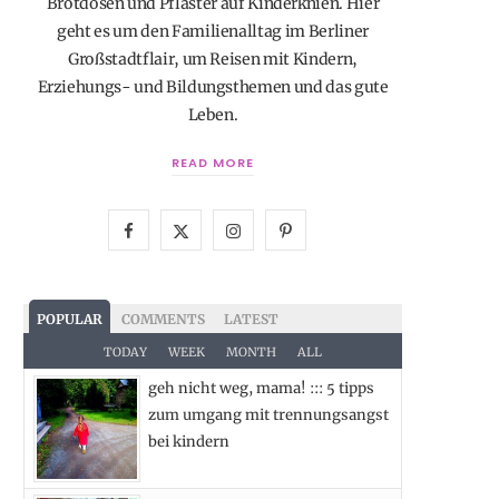
Brotdosen und Pflaster auf Kinderknien. Hier
geht es um den Familienalltag im Berliner
Großstadtflair, um Reisen mit Kindern,
Erziehungs- und Bildungsthemen und das gute
Leben.
READ MORE
F
X
I
P
a
(
n
i
c
T
s
n
POPULAR
COMMENTS
LATEST
e
w
t
t
TODAY
WEEK
MONTH
ALL
geh nicht weg, mama! ::: 5 tipps
b
i
a
e
zum umgang mit trennungsangst
o
t
g
r
bei kindern
o
t
r
e