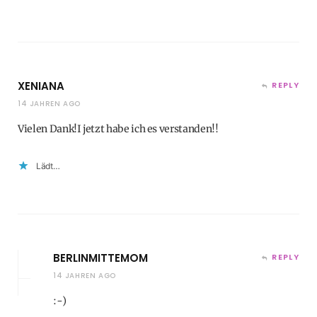
XENIANA
REPLY
14 JAHREN AGO
Vielen Dank!I jetzt habe ich es verstanden!!
Lädt…
BERLINMITTEMOM
REPLY
14 JAHREN AGO
:-)