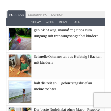
a
(
n
i
c
T
s
n
POPULAR
COMMENTS
LATEST
e
w
t
t
TODAY
WEEK
MONTH
ALL
geh nicht weg, mama! ::: 5 tipps zum
b
i
a
e
umgang mit trennungsangst bei kindern
o
t
g
r
o
t
r
e
Schnelle Osternester aus Hefeteig | Backen
k
e
a
s
mit kindern
r
m
t
)
halt die zeit an ::: geburtstagsbrief an
meine tochter
Der beste Nudelsalat ohne Mayo | Rezepte