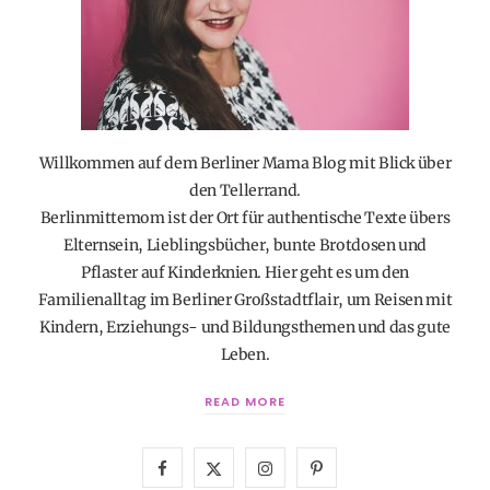
Willkommen auf dem Berliner Mama Blog mit Blick über
den Tellerrand.
Berlinmittemom ist der Ort für authentische Texte übers
Elternsein, Lieblingsbücher, bunte Brotdosen und
Pflaster auf Kinderknien. Hier geht es um den
Familienalltag im Berliner Großstadtflair, um Reisen mit
Kindern, Erziehungs- und Bildungsthemen und das gute
Leben.
READ MORE
F
X
I
P