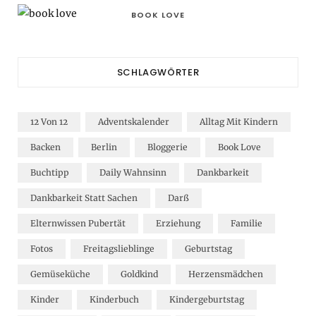
BOOK LOVE
SCHLAGWÖRTER
12 Von 12
Adventskalender
Alltag Mit Kindern
Backen
Berlin
Bloggerie
Book Love
Buchtipp
Daily Wahnsinn
Dankbarkeit
Dankbarkeit Statt Sachen
Darß
Elternwissen Pubertät
Erziehung
Familie
Fotos
Freitagslieblinge
Geburtstag
Gemüseküche
Goldkind
Herzensmädchen
Kinder
Kinderbuch
Kindergeburtstag