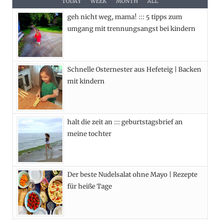
e
w
t
t
TODAY
WEEK
MONTH
ALL
geh nicht weg, mama! ::: 5 tipps zum
b
i
a
e
umgang mit trennungsangst bei kindern
o
t
g
r
o
t
r
e
Schnelle Osternester aus Hefeteig | Backen
k
e
a
s
mit kindern
r
m
t
)
halt die zeit an ::: geburtstagsbrief an
meine tochter
Der beste Nudelsalat ohne Mayo | Rezepte
für heiße Tage