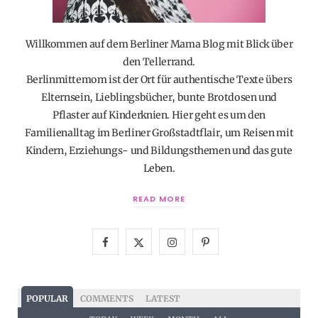
Willkommen auf dem Berliner Mama Blog mit Blick über
den Tellerrand.
Berlinmittemom ist der Ort für authentische Texte übers
Elternsein, Lieblingsbücher, bunte Brotdosen und
Pflaster auf Kinderknien. Hier geht es um den
Familienalltag im Berliner Großstadtflair, um Reisen mit
Kindern, Erziehungs- und Bildungsthemen und das gute
Leben.
READ MORE
F
X
I
P
a
(
n
i
c
T
s
n
POPULAR
COMMENTS
LATEST