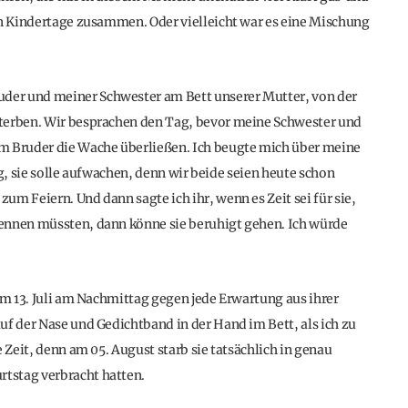
en Kindertage zusammen. Oder vielleicht war es eine Mischung
der und meiner Schwester am Bett unserer Mutter, von der
sterben. Wir besprachen den Tag, bevor meine Schwester und
em Bruder die Wache überließen. Ich beugte mich über meine
g, sie solle aufwachen, denn wir beide seien heute schon
m Feiern. Und dann sagte ich ihr, wenn es Zeit sei für sie,
ennen müssten, dann könne sie beruhigt gehen. Ich würde
em 13. Juli am Nachmittag gegen jede Erwartung aus ihrer
uf der Nase und Gedichtband in der Hand im Bett, als ich zu
 Zeit, denn am 05. August starb sie tatsächlich in genau
tstag verbracht hatten.