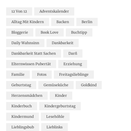
12 Von 12
Adventskalender
Alltag Mit Kindern
Backen
Berlin
Bloggerie
Book Love
Buchtipp
Daily Wahnsinn
Dankbarkeit
Dankbarkeit Statt Sachen
Darß
Elternwissen Pubertät
Erziehung
Familie
Fotos
Freitagslieblinge
Geburtstag
Gemüseküche
Goldkind
Herzensmädchen
Kinder
Kinderbuch
Kindergeburtstag
Kindermund
Lesehöhle
Lieblingsbub
Lieblinks