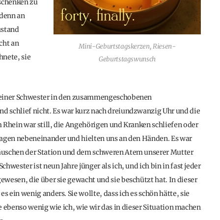
schenken zu
 denn an
ustand
cht an
Mini-Geburtstagskerzen, Riesen-
hnete, sie
Geburtstagswunsch
 meiner Schwester in den zusammengeschobenen
 schlief nicht. Es war kurz nach dreiundzwanzig Uhr und die
 Rhein war still, die Angehörigen und Kranken schliefen oder
lagen nebeneinander und hielten uns an den Händen. Es war
äuschen der Station und dem schweren Atem unserer Mutter
wester ist neun Jahre jünger als ich, und ich bin in fast jeder
wesen, die über sie gewacht und sie beschützt hat. In dieser
ein wenig anders. Sie wollte, dass ich es schön hätte, sie
te ebenso wenig wie ich, wie wir das in dieser Situation machen