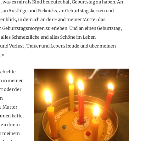
 was es mir als Kind bedeutet hat, Geburtstag zu haben. An
, an Ausflüge und Picknicks, an Geburtstagskerzen und
nblick, in dem ich an der Hand meiner Mutter das
Geburtstagsmorgen zu erleben. Und an einen Geburtstag,
h alles Schmerzliche und alles Schöne im Leben
 und Verlust, Trauer und Lebensfreude und über meinen
en.
schichte
n in meiner
t oder der
em
ne Mutter
ommen hatte.
s zu ihrem
 zu meinem