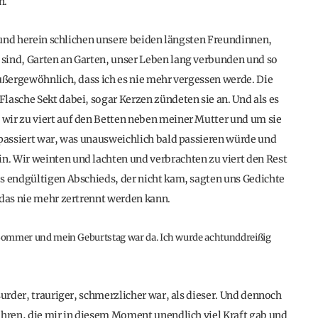
n.
, und herein schlichen unsere beiden längsten Freundinnen,
sind, Garten an Garten, unser Leben lang verbunden und so
außergewöhnlich, dass ich es nie mehr vergessen werde. Die
lasche Sekt dabei, sogar Kerzen zündeten sie an. Und als es
wir zu viert auf den Betten neben meiner Mutter und um sie
 passiert war, was unausweichlich bald passieren würde und
. Wir weinten und lachten und verbrachten zu viert den Rest
s endgültigen Abschieds, der nicht kam, sagten uns Gedichte
 das nie mehr zertrennt werden kann.
Sommer und mein Geburtstag war da. Ich wurde achtunddreißig
surder, trauriger, schmerzlicher war, als dieser. Und dennoch
ahren, die mir in diesem Moment unendlich viel Kraft gab und