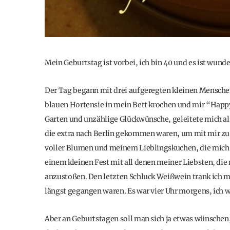
Mein Geburtstag ist vorbei, ich bin 40 und es ist wunde
Der Tag begann mit drei aufgeregten kleinen Menschen
blauen Hortensie in mein Bett krochen und mir “Happy
Garten und unzählige Glückwünsche, geleitete mich als
die extra nach Berlin gekommen waren, um mit mir zu
voller Blumen und meinem Lieblingskuchen, die mich 
einem kleinen Fest mit all denen meiner Liebsten, die
anzustoßen. Den letzten Schluck Weißwein trank ich m
längst gegangen waren. Es war vier Uhr morgens, ich wa
Aber an Geburtstagen soll man sich ja etwas wünschen,