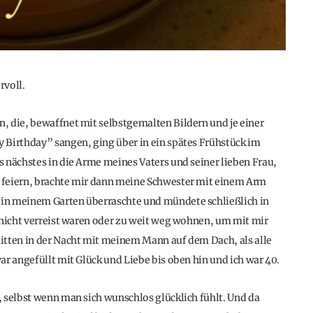
rvoll.
, die, bewaffnet mit selbstgemalten Bildern und je einer
 Birthday” sangen, ging über in ein spätes Frühstück im
 nächstes in die Arme meines Vaters und seiner lieben Frau,
 feiern, brachte mir dann meine Schwester mit einem Arm
in meinem Garten überraschte und mündete schließlich in
 nicht verreist waren oder zu weit weg wohnen, um mit mir
itten in der Nacht mit meinem Mann auf dem Dach, als alle
r angefüllt mit Glück und Liebe bis oben hin und ich war 40.
 selbst wenn man sich wunschlos glücklich fühlt. Und da