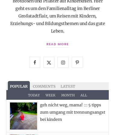
Brotdosen und Pflaster auf Kinderknien. Hier
geht es um den Familienalltag im Berliner
Großstadtflair, um Reisen mit Kindern,
Erziehungs- und Bildungsthemen und das gute
Leben.
READ MORE
F
X
I
P
a
(
n
i
c
T
s
n
POPULAR
COMMENTS
LATEST
e
w
t
t
TODAY
WEEK
MONTH
ALL
geh nicht weg, mama! ::: 5 tipps
b
i
a
e
zum umgang mit trennungsangst
o
t
g
r
bei kindern
o
t
r
e