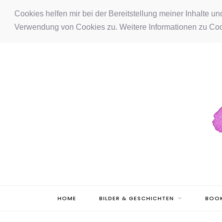
F
I
P
Cookies helfen mir bei der Bereitstellung meiner Inhalte u
Verwendung von Cookies zu. Weitere Informationen zu Coo
a
n
i
c
s
n
e
t
t
b
a
e
o
g
r
o
r
e
k
a
s
m
t
HOME
BILDER & GESCHICHTEN
BOOK