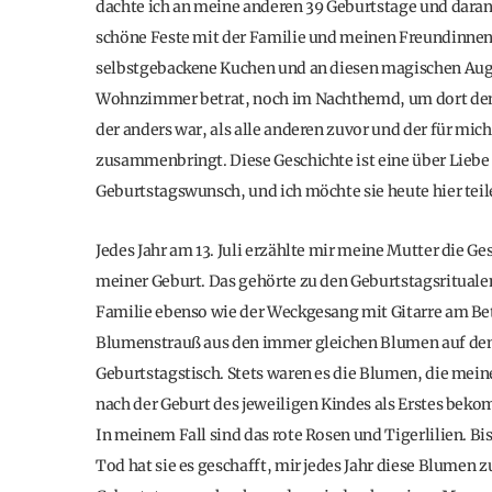
dachte ich an meine anderen 39 Geburtstage und daran,
schöne Feste mit der Familie und meinen Freundinnen
selbstgebackene Kuchen und an diesen magischen Auge
Wohnzimmer betrat, noch im Nachthemd, um dort den 
der anders war, als alle anderen zuvor und der für mic
zusammenbringt. Diese Geschichte ist eine über Liebe
Geburtstagswunsch, und ich möchte sie heute hier teil
Jedes Jahr am 13. Juli erzählte mir meine Mutter die Ge
meiner Geburt. Das gehörte zu den Geburtstagsrituale
Familie ebenso wie der Weckgesang mit Gitarre am Bet
Blumenstrauß aus den immer gleichen Blumen auf d
Geburtstagstisch. Stets waren es die Blumen, die mei
nach der Geburt des jeweiligen Kindes als Erstes bek
In meinem Fall sind das rote Rosen und Tigerlilien. Bi
Tod hat sie es geschafft, mir jedes Jahr diese Blumen