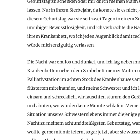
Geburtstag zu schenken oder mir durch meinen Mann 
lassen. Nur in ihrem Sterbejahr, da konnte sie es nicht,
diesem Geburtstag war sie seit zwei Tagen in einem Z
unruhiger Bewusstlosigkeit, und ich verbrachte die Na
ihrem Krankenbett, wo ich jeden Augenblick damit rec
würde mich endgültig verlassen.
Die Nacht war endlos und dunkel, und ich lag neben
Krankenbetten neben dem Sterbebett meiner Mutter und
Palliativstation im achten Stock des Krankenhauses am
flüsterten miteinander, und meine Schwester und ich 
einsam und schrecklich, wir lauschten stumm den Ger
und ahnten, wir würden keine Minute schlafen. Meine Sch
Situation unseres Schwesternlebens immer diejenige ge
Nacht zu meinem achtunddreißigsten Geburtstag, war es 
wollte gerne mit mir feiern, sogar jetzt, aber sie wuss