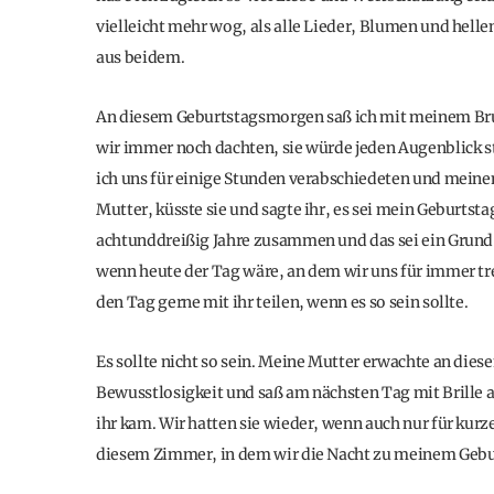
vielleicht mehr wog, als alle Lieder, Blumen und hell
aus beidem.
An diesem Geburtstagsmorgen saß ich mit meinem Bru
wir immer noch dachten, sie würde jeden Augenblick 
ich uns für einige Stunden verabschiedeten und mein
Mutter, küsste sie und sagte ihr, es sei mein Geburtsta
achtunddreißig Jahre zusammen und das sei ein Grund zu
wenn heute der Tag wäre, an dem wir uns für immer tr
den Tag gerne mit ihr teilen, wenn es so sein sollte.
Es sollte nicht so sein. Meine Mutter erwachte an dies
Bewusstlosigkeit und saß am nächsten Tag mit Brille a
ihr kam. Wir hatten sie wieder, wenn auch nur für kurze
diesem Zimmer, in dem wir die Nacht zu meinem Gebur