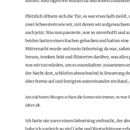
sollten. Also lagen wir einfach da und waren zusamme
Plötzlich öffnete sich die Tür, es war etwa halb zwölf
zwei Schwestern wie wir, mit denen wir aufgewachsen 
auch jetzt. Was nun passierte, war so unverhofft und 
beiden hatten einen Kuchen gebacken und hatten eine F
Mitternacht wurde und mein Geburtstag da war, saßen 
herum, tranken Sekt und flüsterten darüber, was alles
was wir tun würden, um es auszuhalten: zusammen sein
der Nacht dort, schliefen abwechselnd in Erwartung de
über Sterne auf und festigten untereinander ein Band,
Am nächsten Morgen schien die Sonne wie immer, es war 
Jahre alt.
Ich hatte nie zuvor einen Geburtstag verbracht, der ab
habe ich zugleich so viel Liebe und Wertschätzung erf