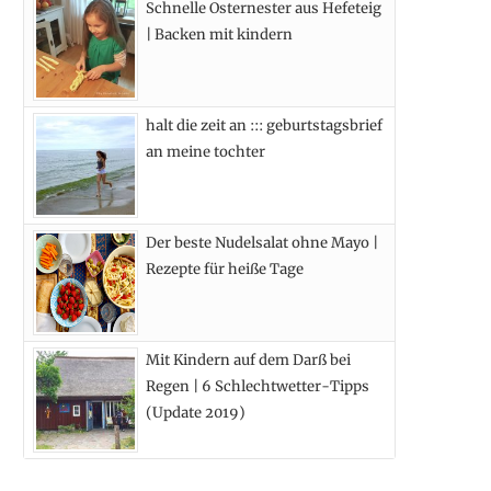
Schnelle Osternester aus Hefeteig
k
e
a
s
| Backen mit kindern
r
m
t
)
halt die zeit an ::: geburtstagsbrief
an meine tochter
Der beste Nudelsalat ohne Mayo |
Rezepte für heiße Tage
Mit Kindern auf dem Darß bei
Regen | 6 Schlechtwetter-Tipps
(Update 2019)