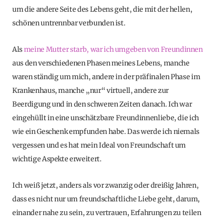
um die andere Seite des Lebens geht, die mit der hellen,
schönen untrennbar verbunden ist.
Als
meine Mutter starb, war ich umgeben von Freundinnen
aus den verschiedenen Phasen meines Lebens, manche
waren ständig um mich, andere in der präfinalen Phase im
Krankenhaus, manche „nur“ virtuell, andere zur
Beerdigung und in den schweren Zeiten danach. Ich war
eingehüllt in eine unschätzbare Freundinnenliebe, die ich
wie ein Geschenk empfunden habe. Das werde ich niemals
vergessen und es hat mein Ideal von Freundschaft um
wichtige Aspekte erweitert.
Ich weiß jetzt, anders als vor zwanzig oder dreißig Jahren,
dass es nicht nur um freundschaftliche Liebe geht, darum,
einander nahe zu sein, zu vertrauen, Erfahrungen zu teilen