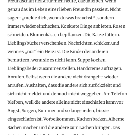
Freundschaft heißt für mich heute, dazubleiben, wenn
genau das im Leben einer lieben Freundin passiert. Nicht
sagen: „melde dich, wenn du was brauchst“, sondern
immer wieder einchecken. Konkrete Dinge anbieten. Rosen
schneiden. Blumenkästen bepflanzen. Die Katze füttern.
Lieblingsbücher verschenken. Nachrichten schicken und
wenn es „nur“ ein Herz ist. Die Kinder der anderen
bemuttern, wenn sie es nicht kann. Suppe kochen.
Lieblingslieder zusammenstellen. Handcreme auftragen.
Anrufen. Selbst wenn die andere nicht drangeht: wieder
anrufen. Aushalten, dass die andere sich zurückzieht und
sich nicht meldet und dennoch nicht weggehen. Am Telefon
bleiben, weil die andere alleine nicht einschlafen kann vor
Angst, Sorgen, Kummer und so lange reden, bis sie
eingeschlafen ist. Vorbeikommen. Kuchen backen. Alberne
Sachen machen und die andere zum Lachen bringen. Das