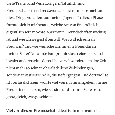
viele Tränen und Verletzungen. Natürlich sind
Freundschaften nie frei davon, aber ich erinnere mich an
diese Dinge vor allem aus meiner Jugend. In dieser Phase
formte sich in mir heraus, welche Art von Freundin ich
eigentlich sein möchte, was mir in Freundschaften wichtig
ist und wie ich sie gestalten will. Wer will ich sein als
Freundin? Und wie wünsche ich mir eine Freundin an
meiner Seite? Ich wurde kompromissloser einerseits und
loyaler andererseits, denn ich „verschwendete“ meine Zeit
nicht mehr so sehr an oberflächliche Verbindungen,
sondern investierte in die, die tiefer gingen. Und dort wollte
ich verlässlich sein, wollte viel von mir hineingeben, meine
Freundinnen lieben, wie sie sind und an ihrer Seite sein,
ganz gleich, was geschieht.
Viel von diesem Freundschaftsideal ist in mir heute noch