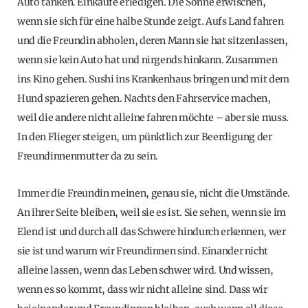
Auto tanken. Einkäufe erledigen. Die Sonne erwischen,
wenn sie sich für eine halbe Stunde zeigt. Aufs Land fahren
und die Freundin abholen, deren Mann sie hat sitzenlassen,
wenn sie kein Auto hat und nirgends hinkann. Zusammen
ins Kino gehen. Sushi ins Krankenhaus bringen und mit dem
Hund spazieren gehen. Nachts den Fahrservice machen,
weil die andere nicht alleine fahren möchte – aber sie muss.
In den Flieger steigen, um pünktlich zur Beerdigung der
Freundinnenmutter da zu sein.
Immer die Freundin meinen, genau sie, nicht die Umstände.
An ihrer Seite bleiben, weil sie es ist. Sie sehen, wenn sie im
Elend ist und durch all das Schwere hindurch erkennen, wer
sie ist und warum wir Freundinnen sind. Einander nicht
alleine lassen, wenn das Leben schwer wird. Und wissen,
wenn es so kommt, dass wir nicht alleine sind. Dass wir