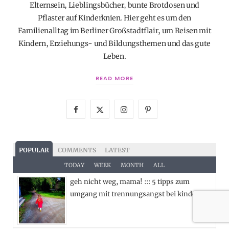
Elternsein, Lieblingsbücher, bunte Brotdosen und
Pflaster auf Kinderknien. Hier geht es um den
Familienalltag im Berliner Großstadtflair, um Reisen mit
Kindern, Erziehungs- und Bildungsthemen und das gute
Leben.
READ MORE
F
X
I
P
a
(
n
i
c
T
s
n
POPULAR
COMMENTS
LATEST
e
w
t
t
TODAY
WEEK
MONTH
ALL
geh nicht weg, mama! ::: 5 tipps zum
b
i
a
e
umgang mit trennungsangst bei kindern
o
t
g
r
o
t
r
e