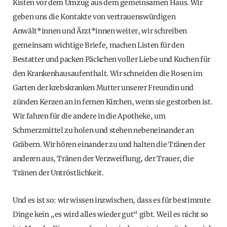
Kisten vor dem Umzug aus dem gemeinsamen Haus. Wir
geben uns die Kontakte von vertrauenswürdigen
Anwält*innen und Ärzt*innen weiter, wir schreiben
gemeinsam wichtige Briefe, machen Listen für den
Bestatter und packen Päckchen voller Liebe und Kuchen für
den Krankenhausaufenthalt. Wir schneiden die Rosen im
Garten der krebskranken Mutter unserer Freundin und
zünden Kerzen an in fernen Kirchen, wenn sie gestorben ist.
Wir fahren für die andere in die Apotheke, um
Schmerzmittel zu holen und stehen nebeneinander an
Gräbern. Wir hören einander zu und halten die Tränen der
anderen aus, Tränen der Verzweiflung, der Trauer, die
Tränen der Untröstlichkeit.
Und es ist so: wir wissen inzwischen, dass es für bestimmte
Dinge kein „es wird alles wieder gut“ gibt. Weil es nicht so