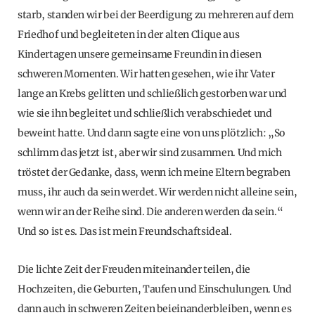
starb, standen wir bei der Beerdigung zu mehreren auf dem
Friedhof und begleiteten in der alten Clique aus
Kindertagen unsere gemeinsame Freundin in diesen
schweren Momenten. Wir hatten gesehen, wie ihr Vater
lange an Krebs gelitten und schließlich gestorben war und
wie sie ihn begleitet und schließlich verabschiedet und
beweint hatte. Und dann sagte eine von uns plötzlich: „So
schlimm das jetzt ist, aber wir sind zusammen. Und mich
tröstet der Gedanke, dass, wenn ich meine Eltern begraben
muss, ihr auch da sein werdet. Wir werden nicht alleine sein,
wenn wir an der Reihe sind. Die anderen werden da sein.“
Und so ist es. Das ist mein Freundschaftsideal.
Die lichte Zeit der Freuden miteinander teilen, die
Hochzeiten, die Geburten, Taufen und Einschulungen. Und
dann auch in schweren Zeiten beieinanderbleiben, wenn es