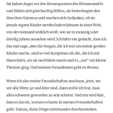
Sie haben Angst vor den Konsequenzen des Klimawandels
und fühlen sich gleichzeitig hilflos, sie hinterfragen den
Sinn ihrer Existenz und machen sich Gedanken, ob sie
jemals eigene Kinder werden haben können in einer Welt,
von der niemand wirklich weiß, wie sie in zwanzig oder
dreißig Jahren aussehen wird. Ich hätte nie gedacht, dass ich
das mal sage, aber die Sorgen, die ich mir um meine großen
Kinder mache, sind so viel komplexer als die, die ich mit
ihnen hatte, als sie noch klein waren und es „nur“ um kleine
Themen ging. Und meinen Freundinnen geht es ebenso.
Wenn ich also meine Freundschaften anschaue, jetzt, wo
wir alle Mitte 40 und älter sind, dann stelle ich fest, dass
alles schwerer geworden zu sein scheint. Und mir wird klar,
dass es das ist, worum es heute in meinen Freundschaften
geht. Darum, diese Dinge miteinander durchzustehen.