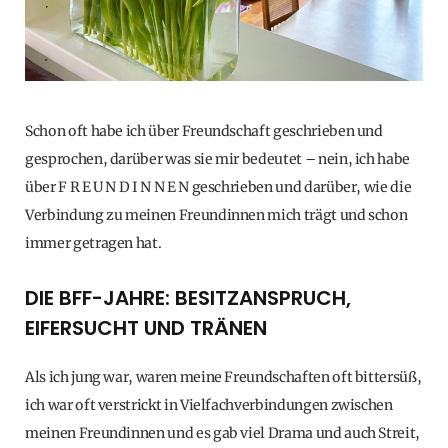
Schon oft habe ich über Freundschaft geschrieben und
gesprochen, darüber was sie mir bedeutet – nein, ich habe
über F R E U N D I N N E N geschrieben und darüber, wie die
Verbindung zu meinen Freundinnen mich trägt und schon
immer getragen hat.
DIE BFF-JAHRE: BESITZANSPRUCH,
EIFERSUCHT UND TRÄNEN
Als ich jung war, waren meine Freundschaften oft bittersüß,
ich war oft verstrickt in Vielfachverbindungen zwischen
meinen Freundinnen und es gab viel Drama und auch Streit,