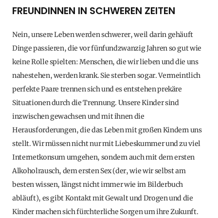
FREUNDINNEN IN SCHWEREN ZEITEN
Nein, unsere Leben werden schwerer, weil darin gehäuft
Dinge passieren, die vor fünfundzwanzig Jahren so gut wie
keine Rolle spielten: Menschen, die wir lieben und die uns
nahestehen, werden krank. Sie sterben sogar. Vermeintlich
perfekte Paare trennen sich und es entstehen prekäre
Situationen durch die Trennung. Unsere Kinder sind
inzwischen gewachsen und mit ihnen die
Herausforderungen, die das Leben mit großen Kindern uns
stellt. Wir müssen nicht nur mit Liebeskummer und zu viel
Internetkonsum umgehen, sondern auch mit dem ersten
Alkoholrausch, dem ersten Sex (der, wie wir selbst am
besten wissen, längst nicht immer wie im Bilderbuch
abläuft), es gibt Kontakt mit Gewalt und Drogen und die
Kinder machen sich fürchterliche Sorgen um ihre Zukunft.