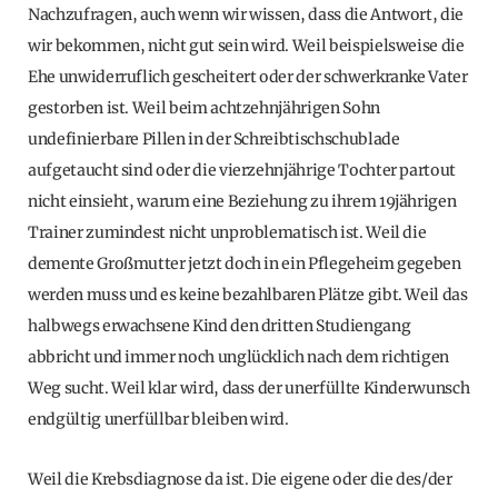
Nachzufragen, auch wenn wir wissen, dass die Antwort, die
wir bekommen, nicht gut sein wird. Weil beispielsweise die
Ehe unwiderruflich gescheitert oder der schwerkranke Vater
gestorben ist. Weil beim achtzehnjährigen Sohn
undefinierbare Pillen in der Schreibtischschublade
aufgetaucht sind oder die vierzehnjährige Tochter partout
nicht einsieht, warum eine Beziehung zu ihrem 19jährigen
Trainer zumindest nicht unproblematisch ist. Weil die
demente Großmutter jetzt doch in ein Pflegeheim gegeben
werden muss und es keine bezahlbaren Plätze gibt. Weil das
halbwegs erwachsene Kind den dritten Studiengang
abbricht und immer noch unglücklich nach dem richtigen
Weg sucht. Weil klar wird, dass der unerfüllte Kinderwunsch
endgültig unerfüllbar bleiben wird.
Weil die Krebsdiagnose da ist. Die eigene oder die des/der