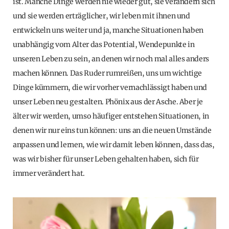
ist. Manche Dinge werden nie wieder gut, sie verändern sich
und sie werden erträglicher, wir leben mit ihnen und
entwickeln uns weiter und ja, manche Situationen haben
unabhängig vom Alter das Potential, Wendepunkte in
unseren Leben zu sein, an denen wir noch mal alles anders
machen können. Das Ruder rumreißen, uns um wichtige
Dinge kümmern, die wir vorher vernachlässigt haben und
unser Leben neu gestalten. Phönix aus der Asche. Aber je
älter wir werden, umso häufiger entstehen Situationen, in
denen wir nur eins tun können: uns an die neuen Umstände
anpassen und lernen, wie wir damit leben können, dass das,
was wir bisher für unser Leben gehalten haben, sich für
immer verändert hat.