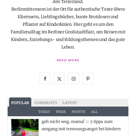
den Tellerrand.
Berlinmittemom ist der Ort für authentische Texte übers
Elternsein, Lieblingsbücher, bunte Brotdosen und
Pflaster auf Kinderknien. Hier geht es um den
Familienalltag im Berliner Großstadtflair, um Reisen mit
Kindern, Erziehungs- und Bildungsthemen und das gute
Leben.
READ MORE
F
X
I
P
a
(
n
i
c
T
s
n
POPULAR
COMMENTS
LATEST
e
w
t
t
TODAY
WEEK
MONTH
ALL
geh nicht weg, mama! ::: 5 tipps zum
b
i
a
e
umgang mit trennungsangst bei kindern
o
t
g
r