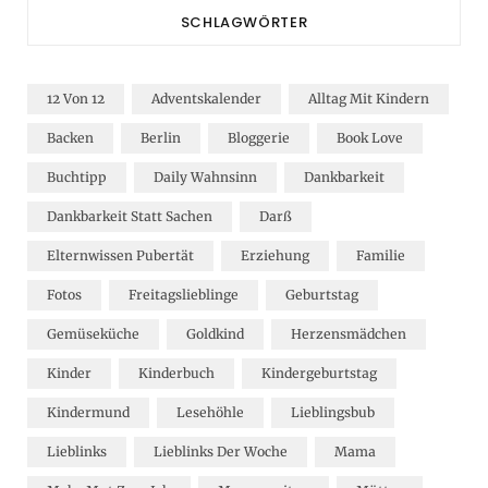
SCHLAGWÖRTER
12 Von 12
Adventskalender
Alltag Mit Kindern
Backen
Berlin
Bloggerie
Book Love
Buchtipp
Daily Wahnsinn
Dankbarkeit
Dankbarkeit Statt Sachen
Darß
Elternwissen Pubertät
Erziehung
Familie
Fotos
Freitagslieblinge
Geburtstag
Gemüseküche
Goldkind
Herzensmädchen
Kinder
Kinderbuch
Kindergeburtstag
Kindermund
Lesehöhle
Lieblingsbub
Lieblinks
Lieblinks Der Woche
Mama