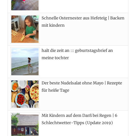
o
t
r
e
Schnelle Osternester aus Hefeteig | Backen
k
e
a
s
mit kindern
r
m
t
)
halt die zeit an ::: geburtstagsbrief an
meine tochter
Der beste Nudelsalat ohne Mayo | Rezepte
für heiße Tage
Mit Kindern auf dem Darß bei Regen | 6
Schlechtwetter-Tipps (Update 2019)