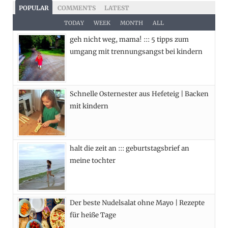
c
T
s
n
POPULAR
COMMENTS
LATEST
e
w
t
t
TODAY
WEEK
MONTH
ALL
geh nicht weg, mama! ::: 5 tipps zum
b
i
a
e
umgang mit trennungsangst bei kindern
o
t
g
r
o
t
r
e
Schnelle Osternester aus Hefeteig | Backen
k
e
a
s
mit kindern
r
m
t
)
halt die zeit an ::: geburtstagsbrief an
meine tochter
Der beste Nudelsalat ohne Mayo | Rezepte
für heiße Tage