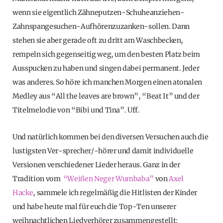
wenn sie eigentlich Zähneputzen-Schuheanziehen-
Zahnspangesuchen-Aufhörenzuzanken-sollen. Dann
stehen sie aber gerade oft zu dritt am Waschbecken,
rempeln sich gegenseitig weg, um den besten Platz beim
Ausspucken zu haben und singen dabei permanent. Jeder
was anderes. So höre ich manchen Morgen einen atonalen
Medley aus “All the leaves are brown”, “Beat It” und der
Titelmelodie von “Bibi und Tina”. Uff.
Und natürlich kommen bei den diversen Versuchen auch die
lustigsten Ver-sprecher/-hörer und damit individuelle
Versionen verschiedener Lieder heraus. Ganz in der
Tradition vom
“Weißen Neger Wumbaba”
von
Axel
Hacke
, sammele ich regelmäßig die Hitlisten der Kinder
und habe heute mal für euch die Top-Ten unserer
weihnachtlichen Liedverhörer zusammengestellt: