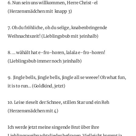
6. Nun sein uns willkommen, Herre Christ-el
(Herzensmädchen mit knapp 3)
7. Oh du fröhliche, oh du selige, knabenbringende
Weihnachtszeit! (Lieblingsbub mit 3einhalb)
8. … wähält hat e-fro-horen, lalala e-fro-horen!
(Lieblingsbub immer noch 3einhalb)
9. Jingle bells, jingle bells, jingle all se weeee! Oh what fun,
it is to run… (Goldkind, jetzt)
10. Leise rieselt der Schnee, stillen Star und ein Reh
(Herzensmädchen mit 4)
Ich werde jetzt meine singende Brut über ihre
Lieblingsweihnachtslieder befragen. Vielleicht kommt ja