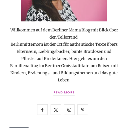
Willkommen auf dem Berliner Mama Blog mit Blick über
den Tellerrand.
Berlinmittemom ist der Ort für authentische Texte übers
Elternsein, Lieblingsbücher, bunte Brotdosen und
Pflaster auf Kinderknien. Hier geht es um den
Familienalltag im Berliner Großstadtflair, um Reisen mit
Kindern, Erziehungs- und Bildungsthemen und das gute
Leben.
READ MORE
F
X
I
P
a
(
n
i