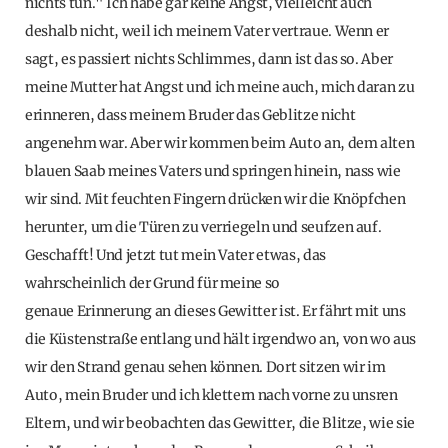
nichts tun." Ich habe gar keine Angst, vielleicht auch
deshalb nicht, weil ich meinem Vater vertraue. Wenn er
sagt, es passiert nichts Schlimmes, dann ist das so. Aber
meine Mutter hat Angst und ich meine auch, mich daran zu
erinneren, dass meinem Bruder das Geblitze nicht
angenehm war. Aber wir kommen beim Auto an, dem alten
blauen Saab meines Vaters und springen hinein, nass wie
wir sind. Mit feuchten Fingern drücken wir die Knöpfchen
herunter, um die Türen zu verriegeln und seufzen auf.
Geschafft! Und jetzt tut mein Vater etwas, das
wahrscheinlich der Grund für meine so
genaue Erinnerung an dieses Gewitter ist. Er fährt mit uns
die Küstenstraße entlang und hält irgendwo an, von wo aus
wir den Strand genau sehen können. Dort sitzen wir im
Auto, mein Bruder und ich klettern nach vorne zu unsren
Eltern, und wir beobachten das Gewitter, die Blitze, wie sie