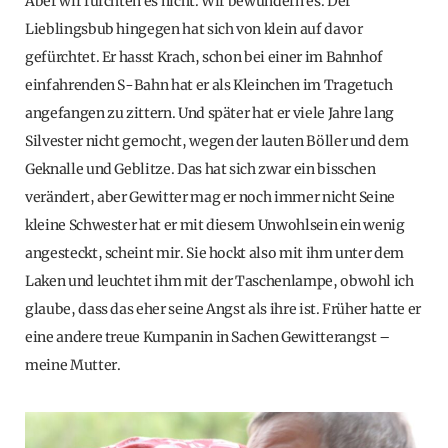
Aber wir fürchten es nicht. Wir bewundern es. Der
Lieblingsbub hingegen hat sich von klein auf davor
gefürchtet. Er hasst Krach, schon bei einer im Bahnhof
einfahrenden S-Bahn hat er als Kleinchen im Tragetuch
angefangen zu zittern. Und später hat er viele Jahre lang
Silvester nicht gemocht, wegen der lauten Böller und dem
Geknalle und Geblitze. Das hat sich zwar ein bisschen
verändert, aber Gewitter mag er noch immer nicht Seine
kleine Schwester hat er mit diesem Unwohlsein ein wenig
angesteckt, scheint mir. Sie hockt also mit ihm unter dem
Laken und leuchtet ihm mit der Taschenlampe, obwohl ich
glaube, dass das eher seine Angst als ihre ist. Früher hatte er
eine andere treue Kumpanin in Sachen Gewitterangst –
meine Mutter.