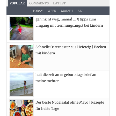
c
T
s
n
POPULAR
COMMENTS
LATEST
e
w
t
t
TODAY
WEEK
MONTH
ALL
geh nicht weg, mama! ::: 5 tipps zum
b
i
a
e
umgang mit trennungsangst bei kindern
o
t
g
r
o
t
r
e
Schnelle Osternester aus Hefeteig | Backen
k
e
a
s
mit kindern
r
m
t
)
halt die zeit an ::: geburtstagsbrief an
meine tochter
Der beste Nudelsalat ohne Mayo | Rezepte
für heiße Tage