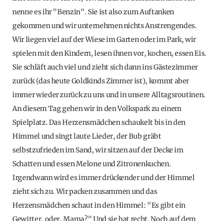
nenne es ihr "Benzin". Sie ist also zum Auftanken
gekommen und wir unternehmen nichts Anstrengendes.
Wir liegen viel auf der Wiese im Garten oder im Park, wir
spielen mit den Kindern, lesen ihnen vor, kochen, essen Eis.
Sie schläft auch viel und zieht sich dann ins Gästezimmer
zurück (das heute Goldkinds Zimmer ist), kommt aber
immer wieder zurück zu uns und in unsere Alltagsroutinen.
An diesem Tag gehen wir in den Volkspark zu einem
Spielplatz. Das Herzensmädchen schaukelt bis in den
Himmel und singt laute Lieder, der Bub gräbt
selbstzufrieden im Sand, wir sitzen auf der Decke im
Schatten und essen Melone und Zitronenkuchen.
Irgendwann wird es immer drückender und der Himmel
zieht sich zu. Wir packen zusammen und das
Herzensmädchen schaut in den Himmel: "Es gibt ein
Gewitter, oder, Mama?" Und sie hat recht. Noch auf dem