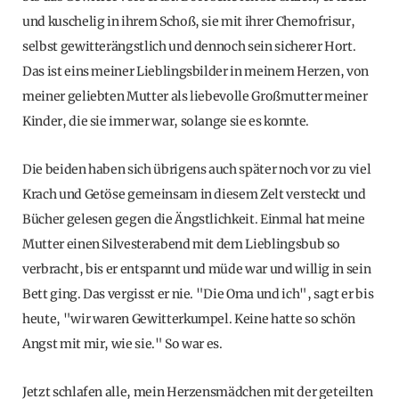
und kuschelig in ihrem Schoß, sie mit ihrer Chemofrisur,
selbst gewitterängstlich und dennoch sein sicherer Hort.
Das ist eins meiner Lieblingsbilder in meinem Herzen, von
meiner geliebten Mutter als liebevolle Großmutter meiner
Kinder, die sie immer war, solange sie es konnte.
Die beiden haben sich übrigens auch später noch vor zu viel
Krach und Getöse gemeinsam in diesem Zelt versteckt und
Bücher gelesen gegen die Ängstlichkeit. Einmal hat meine
Mutter einen Silvesterabend mit dem Lieblingsbub so
verbracht, bis er entspannt und müde war und willig in sein
Bett ging. Das vergisst er nie. "Die Oma und ich", sagt er bis
heute, "wir waren Gewitterkumpel. Keine hatte so schön
Angst mit mir, wie sie." So war es.
Jetzt schlafen alle, mein Herzensmädchen mit der geteilten