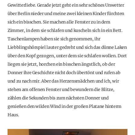
Gewitterliebe. Gerade jetzt geht ein sehr schönes Unwetter
über Berlin nieder und meine zwei kleinen Kinder fürchten
sich ein bisschen. Sie machen alle Fenster zu in dem
Zimmer, in dem sie schlafen und kuscheln sich in ein Bett.
Taschenlampen haben sie sich genommen, ihr
Liebblingshörspiel lauter gedreht und sich das dünne Laken
über den Kopf gezogen, unter dem sie schlafen wollen. Dort
liegen sie jetzt, horchen ein bisschen ängstlich, ob der
Donner ihre Geschichte nicht doch übertönt und rufen ab
und zu nach mir. Aber das Herzensmädchen und ich, wir
stehen am offenen Fenster und bewundern die Blitze,
zählen die Sekunden bis zum nächsten Donner und
genießen den wilden Wind in der großen Platane hinterm
Haus.