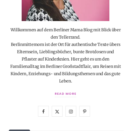
Willkommen auf dem Berliner Mama Blog mit Blick über
den Tellerrand.
Berlinmittemom ist der Ort für authentische Texte übers
Elternsein, Lieblingsbücher, bunte Brotdosen und
Pflaster auf Kinderknien. Hier geht es um den
Familienalltag im Berliner Großstadtflair, um Reisen mit
Kindern, Erziehungs- und Bildungsthemen und das gute
Leben.
READ MORE
F
X
I
P
a
(
n
i