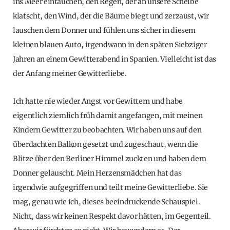
ins Meer eintauchen, den Regen, der an unsere Scheibe
klatscht, den Wind, der die Bäume biegt und zerzaust, wir
lauschen dem Donner und fühlen uns sicher in diesem
kleinen blauen Auto, irgendwann in den späten Siebziger
Jahren an einem Gewitterabend in Spanien. Vielleicht ist das
der Anfang meiner Gewitterliebe.
Ich hatte nie wieder Angst vor Gewittern und habe
eigentlich ziemlich früh damit angefangen, mit meinen
Kindern Gewitter zu beobachten. Wir haben uns auf den
überdachten Balkon gesetzt und zugeschaut, wenn die
Blitze über den Berliner Himmel zuckten und haben dem
Donner gelauscht. Mein Herzensmädchen hat das
irgendwie aufgegriffen und teilt meine Gewitterliebe. Sie
mag, genau wie ich, dieses beeindruckende Schauspiel.
Nicht, dass wir keinen Respekt davor hätten, im Gegenteil.