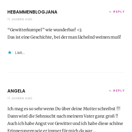
HEBAMMENBLOGJANA
REPLY
11 JAHREN AGO
“Gewitterkumpel” wie wunderbar! <3
Das ist eine Geschichte, bei der man lächelnd weinen muß!
Lädt…
ANGELA
REPLY
11 JAHREN AGO
Ich mag es so sehr wenn Du über deine Mutter schreibst !!!
Dann wird die Sehnsucht nach meinem Vater ganz groß !!
Auch ich habe Angst vor Gewitter und ich habe diese schöne
Erinnerungen wie er immer für mich da war …