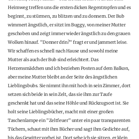
Heimweg treffen uns die ersten dicken Regentropfen und es
beginnt, zu stürmen, zu blitzen und zu donnern. Der Bub
wimmert ängstlich, er sitzt im Buggy, von meiner Mutter
geschoben und zeigt immer wieder ängstlich zu den grauen
Wolken hinauf. "Donner drin?" fragt er und jammert leise.
Wir schaffen es schnell nach Hause und sowohl meine
Mutter als auch der Bub sind erleichtert. Das
Herzensmädchen und ich beziehen Posten auf dem Balkon,
aber meine Mutter bleibt an der Seite des ängstlichen
Lieblingsbubs. Sie nimmt ihn mit hoch in sein Zimmer, dort
setzen sich beide in sein Zelt, das sie ihm zur Taufe
geschenkt hat und das seine Höhle und Rückzugsort ist. Sie
holt seine Lieblingsbücher, macht mit einer großen
Taschenlampe ein "Zeltfeuer" unter ein paar transparenten
Tüchern, schaut mit ihm Bücher und sagt ihm Gedichte auf,
bis das Gewitter vorbei ist. Dort sehe ich sie sitzen, er klein