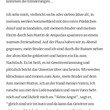
kommen die Erinnerungen…
Ich sehe mich, vielleicht sechs oder sieben Jahre alt, in
meinem weißen Sommerkleid mit den roten Pünktchen
drauf und in Sandalen, mit meinem Bruder und meinen
Eltern durch San Martin de Ampurias spazieren an einem
warmen Ferienabend. Auf der Plaza haben wir zu Abend
gegessen, mein Bruder und ich sind durch die Ruinen neben
der alten Kirche geklettert und hatten ein Eis zum
Nachtisch. Es ist heiß, es ist Gewitterstimmung und
plötzlich bricht das Unwetter über uns herein. Wir werden
klitschnass und rennen zum Auto, mein Bruder auf dem
Arm meiner Mutter, ich an der Hand meines Vaters. Ich
rutsche aus mit den Ledersandalen und mein Vater hebt
mich auf und lächelt mich an. "Keine Angst", sagt er,
"gleich sind wir im Auto und da kann das Gewitter uns