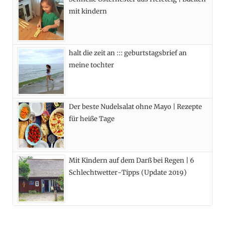
k
e
a
s
mit kindern
r
m
t
)
halt die zeit an ::: geburtstagsbrief an
meine tochter
Der beste Nudelsalat ohne Mayo | Rezepte
für heiße Tage
Mit Kindern auf dem Darß bei Regen | 6
Schlechtwetter-Tipps (Update 2019)