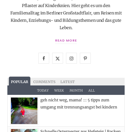
Pflaster auf Kinderknien. Hier geht es um den
Familienalltag im Berliner Großstadtflair, um Reisen mit
Kindern, Erziehungs- und Bildungsthemen und das gute
Leben.
READ MORE
F
X
I
P
a
(
n
i
c
T
s
n
POPULAR
COMMENTS
LATEST
e
w
t
t
TODAY
WEEK
MONTH
ALL
geh nicht weg, mama! ::: 5 tipps zum
b
i
a
e
umgang mit trennungsangst bei kindern
o
t
g
r
o
t
r
e
Schnelle Osternester aus Hefeteig | Backen