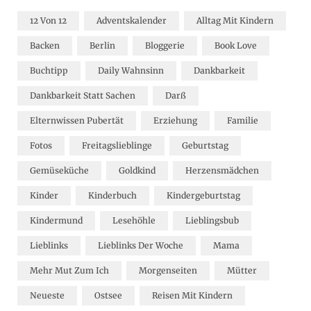
12 Von 12
Adventskalender
Alltag Mit Kindern
Backen
Berlin
Bloggerie
Book Love
Buchtipp
Daily Wahnsinn
Dankbarkeit
Dankbarkeit Statt Sachen
Darß
Elternwissen Pubertät
Erziehung
Familie
Fotos
Freitagslieblinge
Geburtstag
Gemüseküche
Goldkind
Herzensmädchen
Kinder
Kinderbuch
Kindergeburtstag
Kindermund
Lesehöhle
Lieblingsbub
Lieblinks
Lieblinks Der Woche
Mama
Mehr Mut Zum Ich
Morgenseiten
Mütter
Neueste
Ostsee
Reisen Mit Kindern