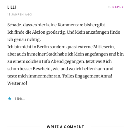
LILLI
REPLY
11 JAHREN AGO
Schade, dass es hier keine Kommentare bisher gibt.
Ich finde die Aktion großartig. Und klein anzufangen finde
ich genau richtig.
Ich bin nicht in Berlin sondern quasi externe Mitleserin,
aber auch in meiner Stadt habe ich klein angefangen und bin
zu einem solchen Info Abend gegangen. Jetzt weiß ich
schon besser Bescheid, wie und wo ich helfen kann und
taste mich immer mehr ran. Tolles Engagement Anna!
Weiter so!
Lädt…
WRITE A COMMENT