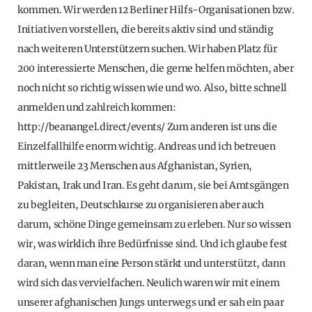
kommen. Wir werden 12 Berliner Hilfs-Organisationen bzw.
Initiativen vorstellen, die bereits aktiv sind und ständig
nach weiteren Unterstützern suchen. Wir haben Platz für
200 interessierte Menschen, die gerne helfen möchten, aber
noch nicht so richtig wissen wie und wo. Also, bitte schnell
anmelden und zahlreich kommen:
http://beanangel.direct/events/ Zum anderen ist uns die
Einzelfallhilfe enorm wichtig. Andreas und ich betreuen
mittlerweile 23 Menschen aus Afghanistan, Syrien,
Pakistan, Irak und Iran. Es geht darum, sie bei Amtsgängen
zu begleiten, Deutschkurse zu organisieren aber auch
darum, schöne Dinge gemeinsam zu erleben. Nur so wissen
wir, was wirklich ihre Bedürfnisse sind. Und ich glaube fest
daran, wenn man eine Person stärkt und unterstützt, dann
wird sich das vervielfachen. Neulich waren wir mit einem
unserer afghanischen Jungs unterwegs und er sah ein paar