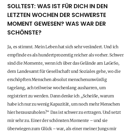
SOLLTEST: WAS IST FÜR DICH IN DEN
LETZTEN WOCHEN DER SCHWERSTE
MOMENT GEWESEN? WAS WAR DER
SCHÖNSTE?
Ja, es stimmt. Mein Leben hat sich sehr verändert. Und ich
empfinde es als hundertprozentig reicher als vorher. Schwer
sind die Momente, wenn ich über das Gelände am LaGeSo,
dem Landesamt für Gesellschaft und Soziales gehe, wo die
erschöpften Menschen absolut menschenunwürdig
tagelang, ach teilweise wochenlang ausharren, um
registriert zu werden. Dann denke ich „Scheiße, warum
habe ich nur zu wenig Kapazität, um noch mehr Menschen
hier herauszuholen?“ Das ist schwer zu ertragen. Und setzt
mir sehr zu. Einer der schönsten Momente – und sie
überwiegen zum Glück – war, als einer meiner Jungs mir