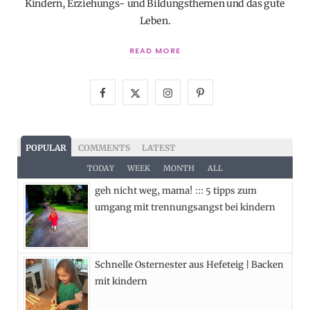
Kindern, Erziehungs- und Bildungsthemen und das gute
Leben.
READ MORE
F
X
I
P
a
(
n
i
c
T
s
n
POPULAR
COMMENTS
LATEST
e
w
t
t
TODAY
WEEK
MONTH
ALL
geh nicht weg, mama! ::: 5 tipps zum
b
i
a
e
umgang mit trennungsangst bei kindern
o
t
g
r
o
t
r
e
Schnelle Osternester aus Hefeteig | Backen
k
e
a
s
mit kindern
r
m
t