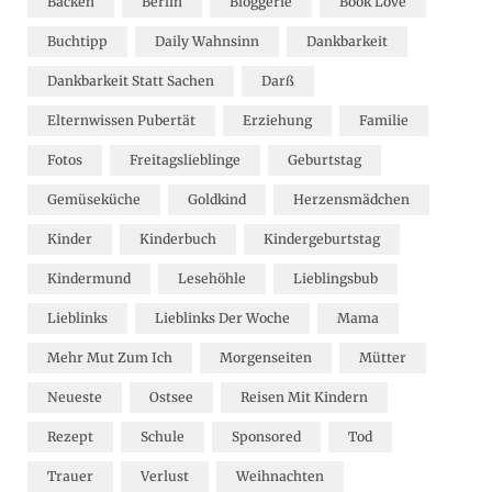
Backen
Berlin
Bloggerie
Book Love
Buchtipp
Daily Wahnsinn
Dankbarkeit
Dankbarkeit Statt Sachen
Darß
Elternwissen Pubertät
Erziehung
Familie
Fotos
Freitagslieblinge
Geburtstag
Gemüseküche
Goldkind
Herzensmädchen
Kinder
Kinderbuch
Kindergeburtstag
Kindermund
Lesehöhle
Lieblingsbub
Lieblinks
Lieblinks Der Woche
Mama
Mehr Mut Zum Ich
Morgenseiten
Mütter
Neueste
Ostsee
Reisen Mit Kindern
Rezept
Schule
Sponsored
Tod
Trauer
Verlust
Weihnachten