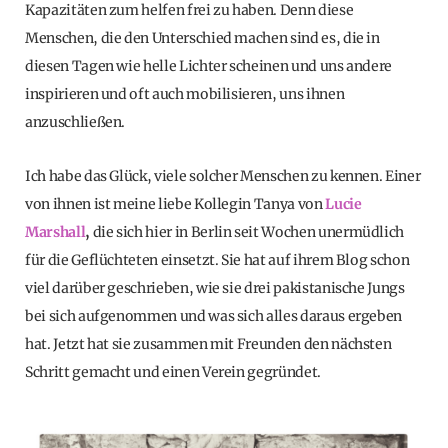
Kapazitäten zum helfen frei zu haben. Denn diese
Menschen, die den Unterschied machen sind es, die in
diesen Tagen wie helle Lichter scheinen und uns andere
inspirieren und oft auch mobilisieren, uns ihnen
anzuschließen.
Ich habe das Glück, viele solcher Menschen zu kennen. Einer
von ihnen ist meine liebe Kollegin Tanya von
Lucie
Marshall
,
die sich hier in Berlin seit Wochen unermüdlich
für die Geflüchteten einsetzt. Sie hat auf ihrem Blog schon
viel darüber geschrieben, wie sie drei pakistanische Jungs
bei sich aufgenommen und was sich alles daraus ergeben
hat. Jetzt hat sie zusammen mit Freunden den nächsten
Schritt gemacht und einen Verein gegründet.