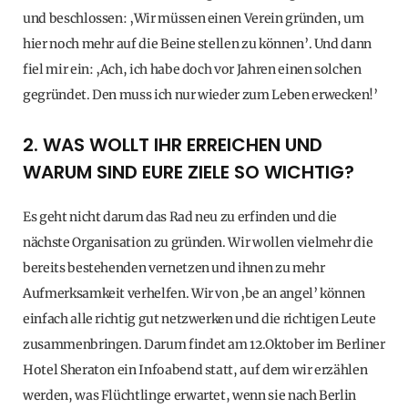
und beschlossen: ‚Wir müssen einen Verein gründen, um
hier noch mehr auf die Beine stellen zu können’. Und dann
fiel mir ein: ‚Ach, ich habe doch vor Jahren einen solchen
gegründet. Den muss ich nur wieder zum Leben erwecken!’
2. WAS WOLLT IHR ERREICHEN UND
WARUM SIND EURE ZIELE SO WICHTIG?
Es geht nicht darum das Rad neu zu erfinden und die
nächste Organisation zu gründen. Wir wollen vielmehr die
bereits bestehenden vernetzen und ihnen zu mehr
Aufmerksamkeit verhelfen. Wir von ‚be an angel’ können
einfach alle richtig gut netzwerken und die richtigen Leute
zusammenbringen. Darum findet am 12.Oktober im Berliner
Hotel Sheraton ein Infoabend statt, auf dem wir erzählen
werden, was Flüchtlinge erwartet, wenn sie nach Berlin